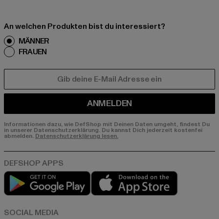
An welchen Produkten bist du interessiert?
MÄNNER
FRAUEN
E-MAIL
ANMELDEN
Informationen dazu, wie DefShop mit Deinen Daten umgeht, findest Du
in unserer Datenschutzerklärung. Du kannst Dich jederzeit kostenfei
abmelden.
Datenschutzerklärung lesen.
Play market
App store