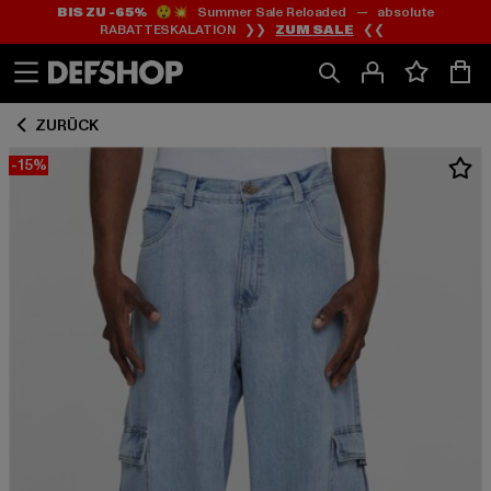
BIS ZU -65%
😲💥 Summer Sale Reloaded — absolute
Zum
Zum
RABATTESKALATION ❯❯
ZUM SALE
❮❮
Inhalt
Fußzeile
springen
springen
ZURÜCK
-15%