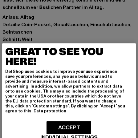
lässt sich diese Hose vielseitig kombinieren und wird
schnell zum verlässlichen Partner im Alltag.
Anlass: Alltag
Details: Coin-Pocket, Gesäßtaschen, Einschubtaschen,
Beintaschen
Schnitt: Weit
Marke: Southpole
GREAT TO SEE YOU
Kat.: Jeans
HERE!
Farbe: blau
Hersteller Farbe: light washed
DefShop uses cookies to improve your use experience,
Materialzusammensetzung: 100% Baumwolle
save your preferences, analyse use behaviour and to
provide and measure interest-based contents and
Art.Nr: SP293-17826
advertising. In addition, we allow partners to extract data
or to use cookies. This may also include the processing of
your data in the USA or other countries which do not have
Hersteller: TB International GmbH |
info@tbint.de
the EU data protection standard. If you want to change
Dr.-Robert-Murjahn-Straße 7 | 64372 Ober-Ramstadt |
this, click on "Custom settings". By clicking on "Accept" you
agree to this.
Data protection
DE
ACCEPT
GRÖSSE & PASSFORM
INDIVIDUAL SETTINGS