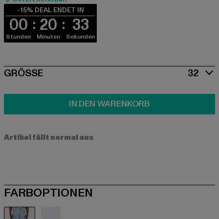
-15% DEAL ENDET IN
00
20
33
Stunden
Minuten
Sekunden
SIZE
GRÖSSE
32
IN DEN WARENKORB
Artikel fällt normal aus
FARBOPTIONEN