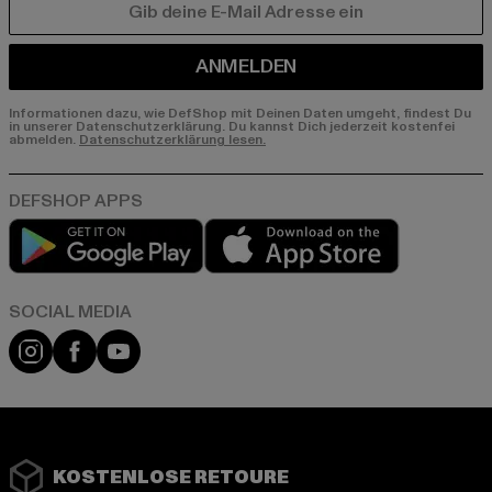
E-MAIL
ANMELDEN
Informationen dazu, wie DefShop mit Deinen Daten umgeht, findest Du
in unserer Datenschutzerklärung. Du kannst Dich jederzeit kostenfei
abmelden.
Datenschutzerklärung lesen.
Play market
App store
Instagram
Facebook
YouTube
KOSTENLOSE RETOURE