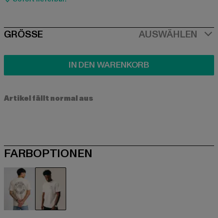
SIZE
GRÖSSE
AUSWÄHLEN
IN DEN WARENKORB
Artikel fällt normal aus
FARBOPTIONEN
beige
weiß