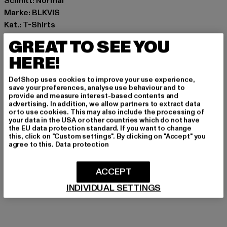
Schnitt: Normal
Marke: BLKVIS
Kat.: T-Shirts
Farbe: weiß
GREAT TO SEE YOU
Hersteller Farbe: white
HERE!
Materialzusammensetzung: 100% Baumwolle
Art.Nr: 42612503-00220
DefShop uses cookies to improve your use experience,
save your preferences, analyse use behaviour and to
provide and measure interest-based contents and
Hersteller: Play Hard GmbH |
mail@blkvis.de
advertising. In addition, we allow partners to extract data
Landwehrstrasse 70A | 80336 München | DE
or to use cookies. This may also include the processing of
your data in the USA or other countries which do not have
the EU data protection standard. If you want to change
this, click on "Custom settings". By clicking on "Accept" you
GRÖSSE & PASSFORM
agree to this.
Data protection
PFLEGEHINWEISE
ACCEPT
INDIVIDUAL SETTINGS
LIEFERUNG & RÜCKGABE