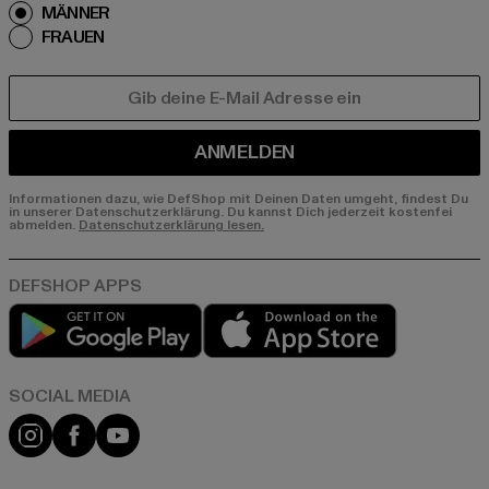
MÄNNER
FRAUEN
E-MAIL
ANMELDEN
Informationen dazu, wie DefShop mit Deinen Daten umgeht, findest Du
in unserer Datenschutzerklärung. Du kannst Dich jederzeit kostenfei
abmelden.
Datenschutzerklärung lesen.
Play market
App store
Instagram
Facebook
YouTube