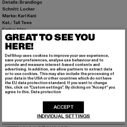
Details: Brandlogo
Schnitt: Locker
Marke: Karl Kani
Kat.: Tall Tees
Farbe: blau
GREAT TO SEE YOU
Hersteller Farbe: navy
Materialzusammensetzung: 95% Baumwolle, 5%
HERE!
Elasthan
DefShop uses cookies to improve your use experience,
Art.Nr: 6030753-00155
save your preferences, analyse use behaviour and to
provide and measure interest-based contents and
advertising. In addition, we allow partners to extract data
Hersteller: Urban Styles Agency GmbH & Co. KG |
or to use cookies. This may also include the processing of
agentur@urbanstylesagency.com
your data in the USA or other countries which do not have
the EU data protection standard. If you want to change
Schanzenstraße 41 | 51063 Köln | DE
this, click on "Custom settings". By clicking on "Accept" you
agree to this.
Data protection
GRÖSSE & PASSFORM
ACCEPT
PFLEGEHINWEISE
INDIVIDUAL SETTINGS