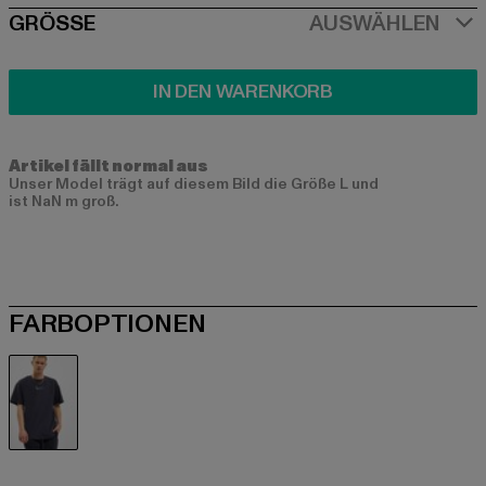
SIZE
GRÖSSE
AUSWÄHLEN
IN DEN WARENKORB
Artikel fällt normal aus
Unser Model trägt auf diesem Bild die Größe L und
ist NaN m groß.
FARBOPTIONEN
blau