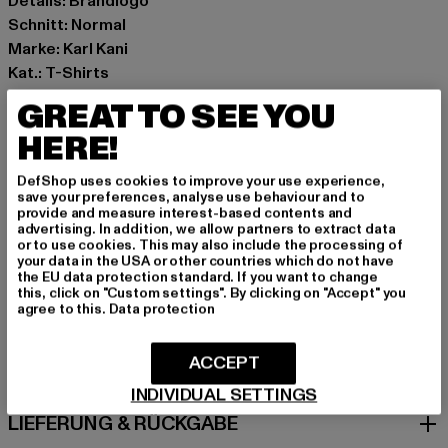
Details: Brandlogo
Schnitt: Normal
Marke: Karl Kani
Kat.: T-Shirts
Farbe: rosa
GREAT TO SEE YOU
Hersteller Farbe: rose
HERE!
Materialzusammensetzung: 100% Baumwolle
Art.Nr: KM-TE011-061-01075
DefShop uses cookies to improve your use experience,
save your preferences, analyse use behaviour and to
provide and measure interest-based contents and
Hersteller: Urban Styles Agency GmbH & Co. KG |
advertising. In addition, we allow partners to extract data
agentur@urbanstylesagency.com
or to use cookies. This may also include the processing of
your data in the USA or other countries which do not have
Schanzenstraße 41 | 51063 Köln | DE
the EU data protection standard. If you want to change
this, click on "Custom settings". By clicking on "Accept" you
agree to this.
Data protection
GRÖSSE & PASSFORM
ACCEPT
PFLEGEHINWEISE
INDIVIDUAL SETTINGS
LIEFERUNG & RÜCKGABE