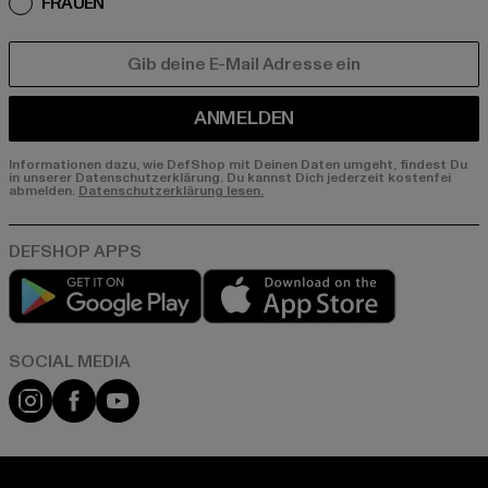
FRAUEN
E-MAIL
ANMELDEN
Informationen dazu, wie DefShop mit Deinen Daten umgeht, findest Du
in unserer Datenschutzerklärung. Du kannst Dich jederzeit kostenfei
abmelden.
Datenschutzerklärung lesen.
Play market
App store
Instagram
Facebook
YouTube