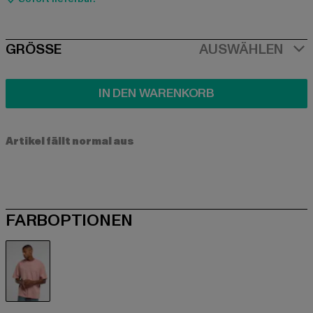
SIZE
GRÖSSE
AUSWÄHLEN
IN DEN WARENKORB
Artikel fällt normal aus
FARBOPTIONEN
rosa