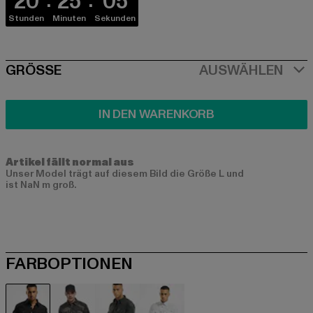
20
25
04
Stunden
Minuten
Sekunden
SIZE
GRÖSSE
AUSWÄHLEN
IN DEN WARENKORB
Artikel fällt normal aus
Unser Model trägt auf diesem Bild die Größe L und
ist NaN m groß.
FARBOPTIONEN