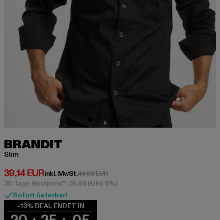
BRANDIT
Slim
Derzeitiger Preis: 39,14 EUR
39,14 EUR
Aktionspreis: 44,99 EUR
inkl. MwSt.
44,99 EUR
30-Tage-Bestpreis**: 36,89 EUR
(-6%)
Sofort lieferbar!
-13% DEAL ENDET IN