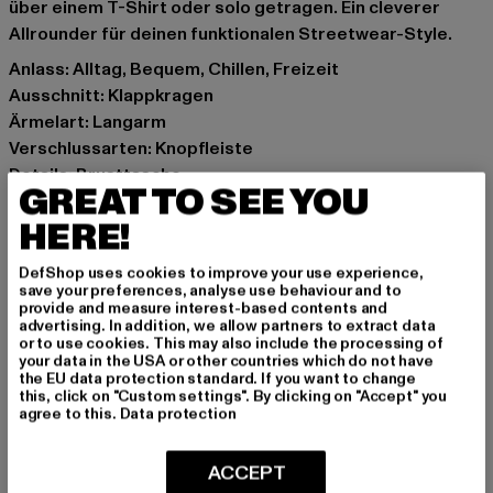
über einem T-Shirt oder solo getragen. Ein cleverer
Allrounder für deinen funktionalen Streetwear-Style.
Anlass: Alltag, Bequem, Chillen, Freizeit
Ausschnitt: Klappkragen
Ärmelart: Langarm
Verschlussarten: Knopfleiste
Details: Brusttasche
GREAT TO SEE YOU
Schnitt: schmal
HERE!
Marke: Brandit
Kat.: Hemden
DefShop uses cookies to improve your use experience,
Farbe: schwarz
save your preferences, analyse use behaviour and to
Hersteller Farbe: black
provide and measure interest-based contents and
advertising. In addition, we allow partners to extract data
Materialzusammensetzung: 100% Baumwolle
or to use cookies. This may also include the processing of
Art.Nr: BD4005-00007
your data in the USA or other countries which do not have
the EU data protection standard. If you want to change
this, click on "Custom settings". By clicking on "Accept" you
Hersteller: Brandit Textil GmbH |
info@brandit-wear.com
agree to this.
Data protection
Spichernstraße 6a | 50672 Köln | DE
ACCEPT