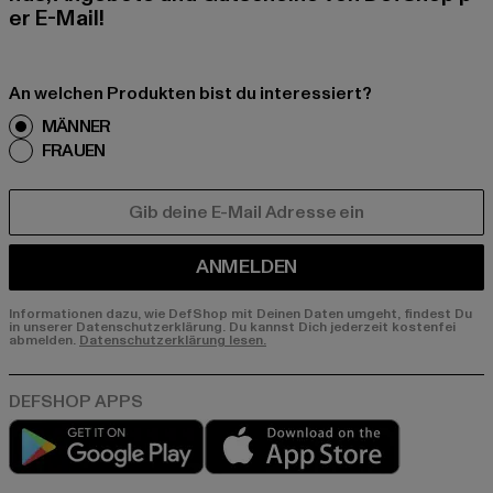
er E-Mail!
An welchen Produkten bist du interessiert?
MÄNNER
FRAUEN
E-MAIL
ANMELDEN
Informationen dazu, wie DefShop mit Deinen Daten umgeht, findest Du
in unserer Datenschutzerklärung. Du kannst Dich jederzeit kostenfei
abmelden.
Datenschutzerklärung lesen.
Play market
App store