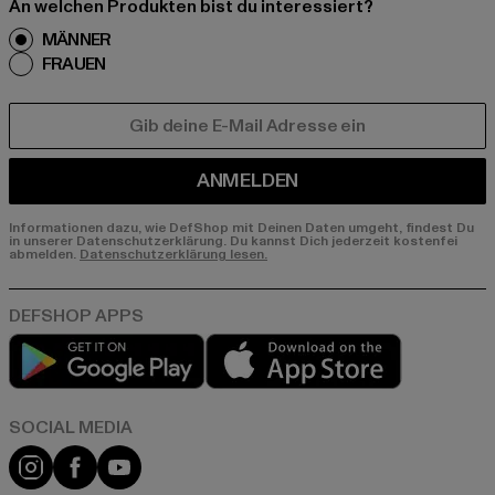
An welchen Produkten bist du interessiert?
MÄNNER
FRAUEN
E-MAIL
ANMELDEN
Informationen dazu, wie DefShop mit Deinen Daten umgeht, findest Du
in unserer Datenschutzerklärung. Du kannst Dich jederzeit kostenfei
abmelden.
Datenschutzerklärung lesen.
Play market
App store
Instagram
Facebook
YouTube