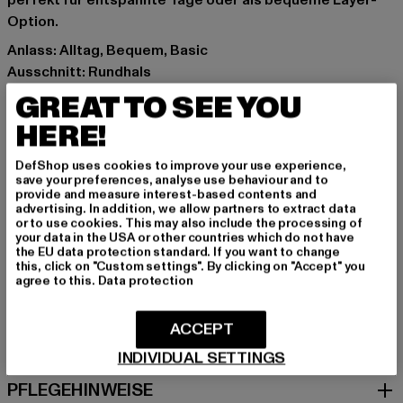
perfekt für entspannte Tage oder als bequeme Layer-
Option.
Anlass: Alltag, Bequem, Basic
Ausschnitt: Rundhals
Marke: Forgotten Faces
GREAT TO SEE YOU
Kat.: T-Shirts
HERE!
Farbe: grün
Hersteller Farbe: bottlegreen
DefShop uses cookies to improve your use experience,
Materialzusammensetzung: 100% Baumwolle
save your preferences, analyse use behaviour and to
provide and measure interest-based contents and
Art.Nr: FOF0086-02245
advertising. In addition, we allow partners to extract data
or to use cookies. This may also include the processing of
your data in the USA or other countries which do not have
Hersteller: TB International GmbH |
info@tbint.de
the EU data protection standard. If you want to change
Dr.-Robert-Murjahn-Straße 7 | 64372 Ober-Ramstadt |
this, click on "Custom settings". By clicking on "Accept" you
agree to this.
Data protection
DE
ACCEPT
GRÖSSE & PASSFORM
INDIVIDUAL SETTINGS
PFLEGEHINWEISE