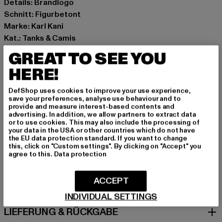
Details: Brandlogo
Schnitt: Figurbetont
Marke: Karl Kani
Kat.: Tanks & Camis
Farbe: olive
GREAT TO SEE YOU
Hersteller Farbe: light olive
HERE!
Materialzusammensetzung: 100% Baumwolle
Art.Nr: KM262-013-02857
DefShop uses cookies to improve your use experience,
save your preferences, analyse use behaviour and to
provide and measure interest-based contents and
Hersteller: Urban Styles Agency GmbH & Co. KG |
advertising. In addition, we allow partners to extract data
agentur@urbanstylesagency.com
or to use cookies. This may also include the processing of
your data in the USA or other countries which do not have
Schanzenstraße 41 | 51063 Köln | DE
the EU data protection standard. If you want to change
this, click on "Custom settings". By clicking on "Accept" you
agree to this.
Data protection
GRÖSSE & PASSFORM
ACCEPT
PFLEGEHINWEISE
INDIVIDUAL SETTINGS
LIEFERUNG & RÜCKGABE