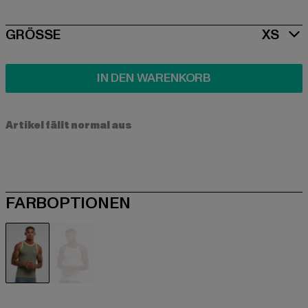
SIZE
GRÖSSE
XS
IN DEN WARENKORB
Artikel fällt normal aus
FARBOPTIONEN
olive
weiß