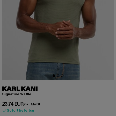
KARL KANI
Signature Waffle
Derzeitiger Preis: 23,74 EUR
23,74 EUR
inkl. MwSt.
Sofort lieferbar!