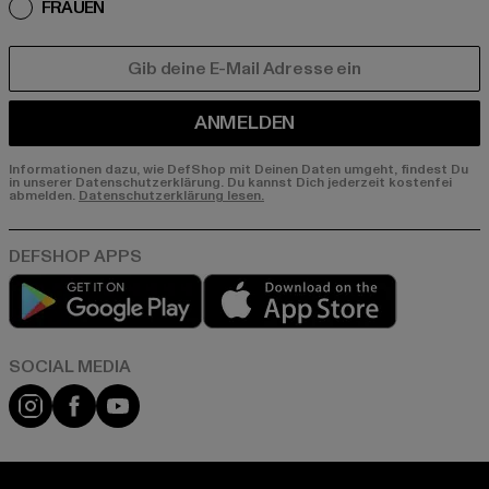
FRAUEN
E-MAIL
ANMELDEN
Informationen dazu, wie DefShop mit Deinen Daten umgeht, findest Du
in unserer Datenschutzerklärung. Du kannst Dich jederzeit kostenfei
abmelden.
Datenschutzerklärung lesen.
Play market
App store
Instagram
Facebook
YouTube