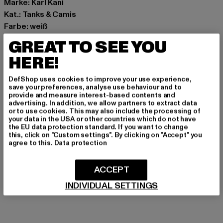
Marke: Karl Kani
Kat.: Tanks & Camis
Farbe: weiß
Hersteller Farbe: off white
GREAT TO SEE YOU
Materialzusammensetzung: 100% Baumwolle
HERE!
Art.Nr: KM262-013-04359
DefShop uses cookies to improve your use experience,
Hersteller: Urban Styles Agency GmbH & Co. KG |
save your preferences, analyse use behaviour and to
provide and measure interest-based contents and
agentur@urbanstylesagency.com
advertising. In addition, we allow partners to extract data
Schanzenstraße 41 | 51063 Köln | DE
or to use cookies. This may also include the processing of
your data in the USA or other countries which do not have
the EU data protection standard. If you want to change
this, click on "Custom settings". By clicking on "Accept" you
GRÖSSE & PASSFORM
agree to this.
Data protection
PFLEGEHINWEISE
ACCEPT
INDIVIDUAL SETTINGS
LIEFERUNG & RÜCKGABE