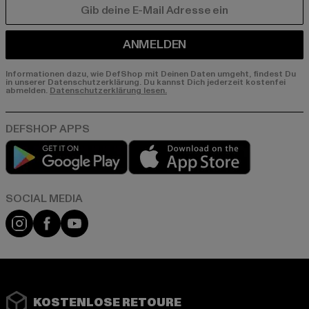
E-MAIL
ANMELDEN
Informationen dazu, wie DefShop mit Deinen Daten umgeht, findest Du
in unserer Datenschutzerklärung. Du kannst Dich jederzeit kostenfei
abmelden.
Datenschutzerklärung lesen.
Play market
App store
Instagram
Facebook
YouTube
KOSTENLOSE RETOURE