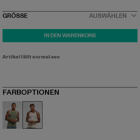
SIZE
GRÖSSE
AUSWÄHLEN
IN DEN WARENKORB
Artikel fällt normal aus
FARBOPTIONEN
olive
weiß