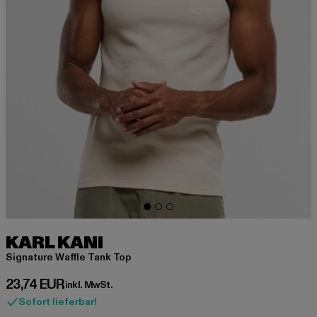
KARL KANI
Signature Waffle Tank Top
Derzeitiger Preis: 23,74 EUR
23,74 EUR
inkl. MwSt.
Sofort lieferbar!