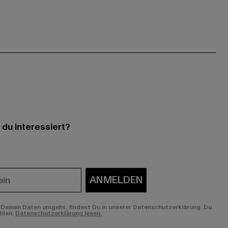
 du interessiert?
ANMELDEN
Deinen Daten umgeht, findest Du in unserer Datenschutzerklärung. Du
lden.
Datenschutzerklärung lesen.