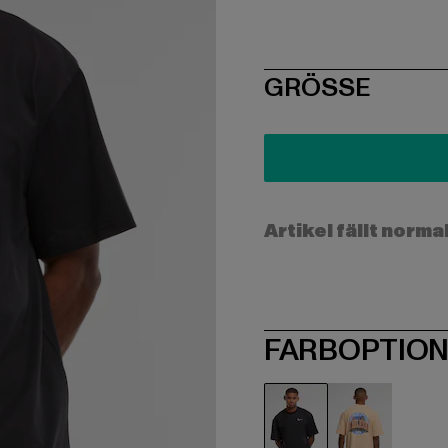
SIZE
GRÖSSE
Artikel fällt norma
FARBOPTIO