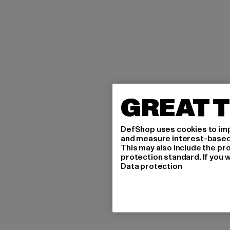
GREAT T
DefShop uses cookies to imp
and measure interest-based c
This may also include the pr
protection standard. If you w
Data protection