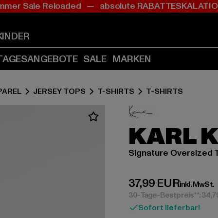
mer Sale Reloaded — absolute RABATTESKALAT
Zum
Zum
Inhalt
Fußzeile
springen
springen
KINDER
(Enter
(Enter
drücken)
drücken)
TAGESANGEBOTE
SALE
MARKEN
PAREL
JERSEY TOPS
T-SHIRTS
T-SHIRTS
KARL 
Signature Oversized T
Derzeitiger Preis:
37,99 EUR
inkl. MwSt.
30-Tage-Bestpreis**: 34,
Sofort lieferbar!