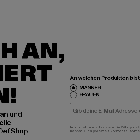
H AN,
IERT
An welchen Produkten bist
N!
MÄNNER
FRAUEN
E-MAIL
 an und
elle
Informationen dazu, wie DefShop mit 
 DefShop
kannst Dich jederzeit kostenfei abme