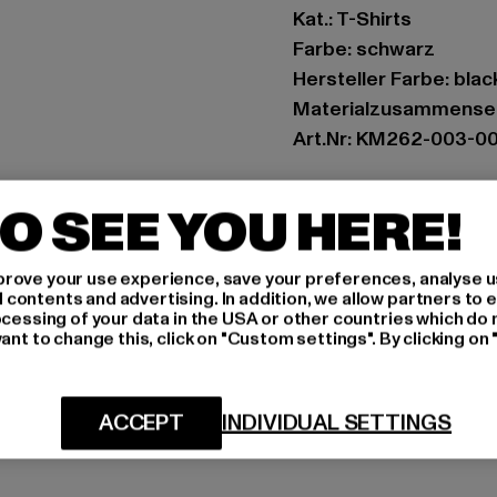
Kat.: T-Shirts
Farbe: schwarz
Hersteller Farbe: blac
Materialzusammense
Art.Nr: KM262-003-0
Hersteller: Urban Sty
O SEE YOU HERE!
agentur@urbanstyle
Schanzenstraße 41 | 5
rove your use experience, save your preferences, analyse u
ontents and advertising. In addition, we allow partners to e
ocessing of your data in the USA or other countries which do 
GRÖSSE 
ant to change this, click on "Custom settings". By clicking on 
PFLEGEHINWE
ACCEPT
INDIVIDUAL SETTINGS
LIEFERUNG &