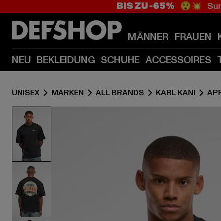
BIS ZU -65%
😲💥 Sum
MÄNNER
FRAUEN
NEU
BEKLEIDUNG
SCHUHE
ACCESSOIRES
UNISEX
MARKEN
ALL BRANDS
KARL KANI
AP