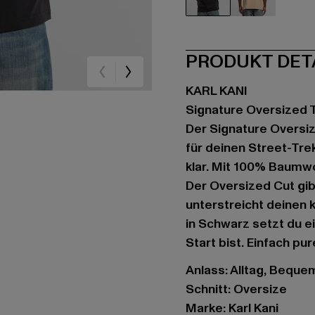
schwarz
orange
PRODUKT DET
KARL KANI
Signature Oversized T
Der Signature Oversize
für deinen Street-Trek
klar. Mit 100% Baumwol
Der Oversized Cut gib
unterstreicht deinen
in Schwarz setzt du e
Start bist. Einfach pur
Anlass: Alltag, Bequem,
Schnitt: Oversize
Marke: Karl Kani