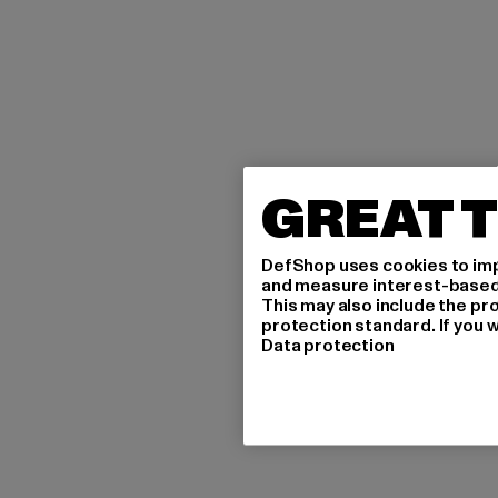
GREAT T
DefShop uses cookies to imp
and measure interest-based c
This may also include the pr
protection standard. If you w
Data protection