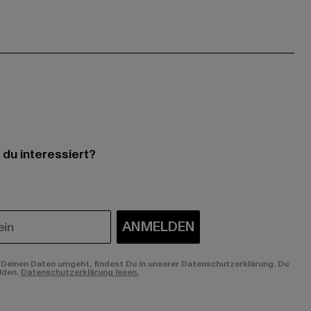
 du interessiert?
ANMELDEN
Deinen Daten umgeht, findest Du in unserer Datenschutzerklärung. Du
lden.
Datenschutzerklärung lesen.