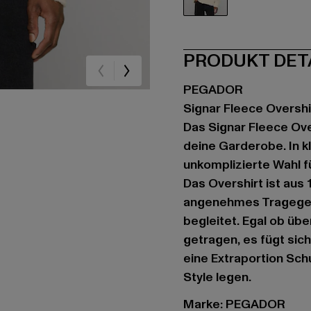
beige
PRODUKT DET
PEGADOR
Signar Fleece Overshi
Das Signar Fleece Ov
deine Garderobe. In k
unkomplizierte Wahl f
Das Overshirt ist aus
angenehmes Tragegefü
begleitet. Egal ob üb
getragen, es fügt sic
eine Extraportion Sch
Style legen.
Marke: PEGADOR