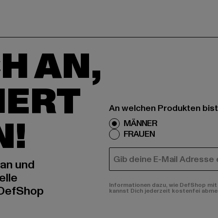
H AN,
IERT
An welchen Produkten bist
N!
MÄNNER
FRAUEN
E-MAIL
 an und
elle
Informationen dazu, wie DefShop mit 
 DefShop
kannst Dich jederzeit kostenfei abme