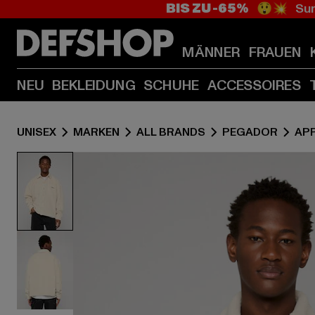
BIS ZU -65%
😲💥 Sum
MÄNNER
FRAUEN
NEU
BEKLEIDUNG
SCHUHE
ACCESSOIRES
UNISEX
MARKEN
ALL BRANDS
PEGADOR
AP