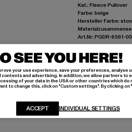
Kat.: Fleece Pullover
Farbe: beige
Hersteller Farbe: sto
Materialzusammenset
Art.Nr: PGDR-6361-0
O SEE YOU HERE!
Hersteller: The Mad 
Hollefeldstraße 16 | 
rove your use experience, save your preferences, analyse u
ontents and advertising. In addition, we allow partners to e
GRÖSSE 
ocessing of your data in the USA or other countries which do 
ant to change this, click on "Custom settings". By clicking on 
PFLEGEHINWE
LIEFERUNG &
ACCEPT
INDIVIDUAL SETTINGS