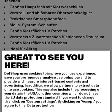
Taschen
großes Hauptfach mit Klettverschluss
verstell- und ablösbarer Oberschenkelgurt
praktisches Smartphonefach
Molle-System-Schlaufen
große Klettfläche für Patches
versteckte Zusatztaschen für sicheren Stauraum
große Klettfläche für Patches
Ideal für Alltag
GREAT TO SEE YOU
Maße: 30 x 17 x 10 cm
HERE!
Anlass: Alltag, Freizeit
Marke: Brandit
DefShop uses cookies to improve your use experience,
Kat.: Bags & Luggage
save your preferences, analyse use behaviour and to
Farbe: olive
provide and measure interest-based contents and
advertising. In addition, we allow partners to extract data
Hersteller Farbe: olive
or to use cookies. This may also include the processing of
Materialzusammensetzung: 80% Polyester, 20%
your data in the USA or other countries which do not have
the EU data protection standard. If you want to change
Elastodien
this, click on "Custom settings". By clicking on "Accept" you
Art.Nr: BD8063-00176
agree to this.
Data protection