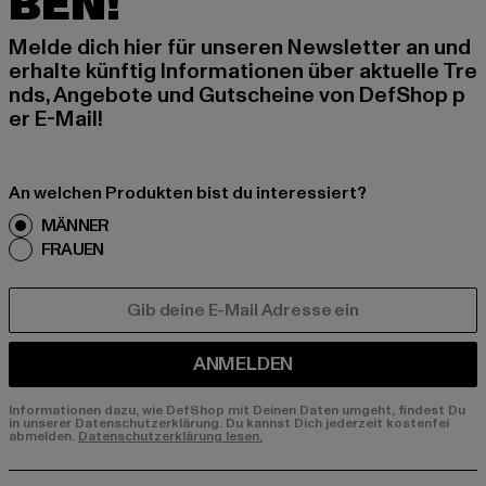
BEN!
Melde dich hier für unseren Newsletter an und
erhalte künftig Informationen über aktuelle Tre
nds, Angebote und Gutscheine von DefShop p
er E-Mail!
An welchen Produkten bist du interessiert?
MÄNNER
FRAUEN
E-MAIL
ANMELDEN
Informationen dazu, wie DefShop mit Deinen Daten umgeht, findest Du
in unserer Datenschutzerklärung. Du kannst Dich jederzeit kostenfei
abmelden.
Datenschutzerklärung lesen.