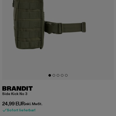
BRANDIT
Side Kick No 3
Derzeitiger Preis: 24,99 EUR
24,99 EUR
inkl. MwSt.
Sofort lieferbar!