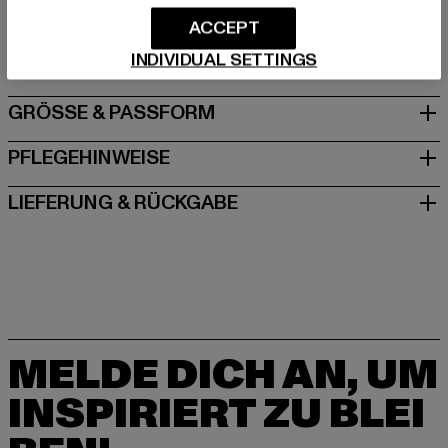
Hersteller: Brandit Textil GmbH |
info@brandit-wear.com
ACCEPT
Spichernstraße 6a | 50672 Köln | DE
INDIVIDUAL SETTINGS
GRÖSSE & PASSFORM
PFLEGEHINWEISE
LIEFERUNG & RÜCKGABE
MELDE DICH AN, UM
INSPIRIERT ZU BLEI