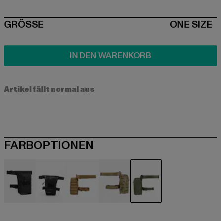
SIZE
GRÖSSE
ONE SIZE
IN DEN WARENKORB
Artikel fällt normal aus
FARBOPTIONEN
schwarz
schwarz
braun
camouflage
olive