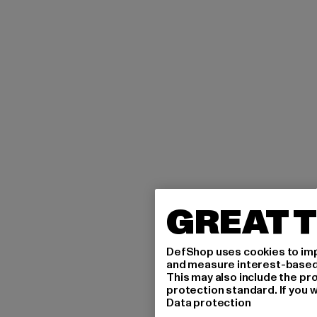
GREAT T
DefShop uses cookies to imp
and measure interest-based c
This may also include the pr
protection standard. If you w
Data protection