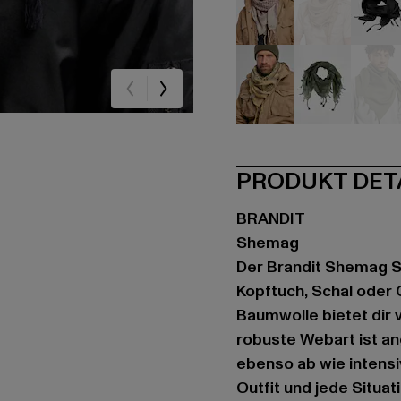
beige
beige
sc
khaki
olive
oli
PRODUKT DET
BRANDIT
Shemag
Der Brandit Shemag Sca
Kopftuch, Schal oder
Baumwolle bietet dir v
robuste Webart ist a
ebenso ab wie intensi
Outfit und jede Situat