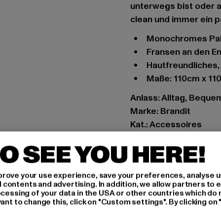
unterwegs bist oder a
clean und immer ein 
monochromes Pal
Fransen an den E
hautfreundliches
Maße: 110cm x 1
Anlass: Alltag, Beque
Marke: Brandit
Kat.: Accessoires
Farbe: blau
O SEE YOU HERE!
Hersteller Farbe: nvy/
Materialzusammense
rove your use experience, save your preferences, analyse u
Art.Nr: BD7009-00613
ontents and advertising. In addition, we allow partners to e
ocessing of your data in the USA or other countries which do 
ant to change this, click on "Custom settings". By clicking on 
Hersteller: Brandit Te
Spichernstraße 6a | 5