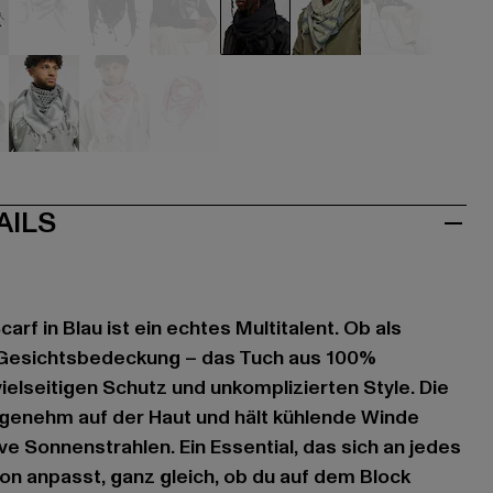
hwarz
schwarz
schwarz
schwarz
blau
grün
khaki
ve
olive
rot
weiß
AILS
rf in Blau ist ein echtes Multitalent. Ob als
 Gesichtsbedeckung – das Tuch aus 100%
ielseitigen Schutz und unkomplizierten Style. Die
ngenehm auf der Haut und hält kühlende Winde
ve Sonnenstrahlen. Ein Essential, das sich an jedes
ion anpasst, ganz gleich, ob du auf dem Block