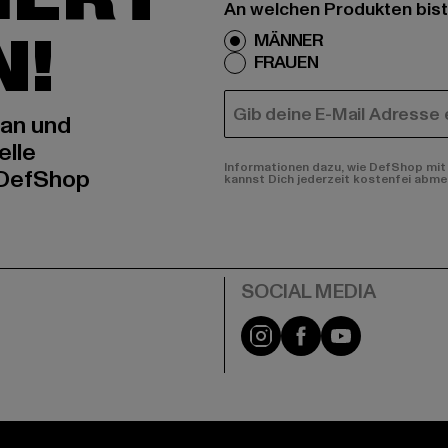
An welchen Produkten bist
N!
MÄNNER
FRAUEN
E-MAIL
 an und
elle
Informationen dazu, wie DefShop mit 
 DefShop
kannst Dich jederzeit kostenfei abme
e
Instagram
Facebook
YouTube