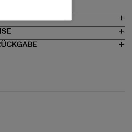
& PASSFORM
ISE
 RÜCKGABE