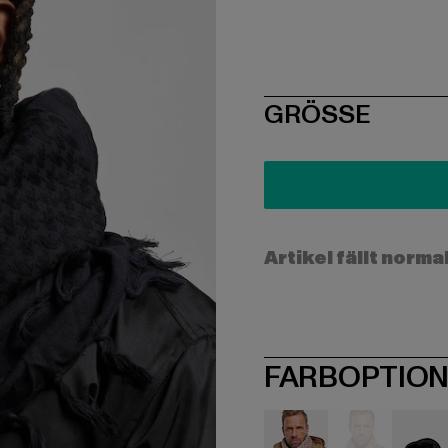
SIZE
GRÖSSE
Artikel fällt norma
FARBOPTIO