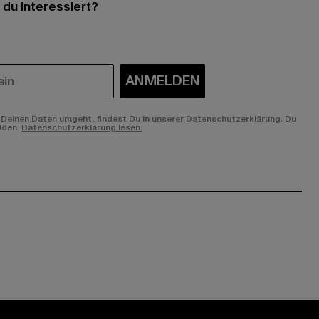
 du interessiert?
ANMELDEN
Deinen Daten umgeht, findest Du in unserer Datenschutzerklärung. Du
lden.
Datenschutzerklärung lesen.