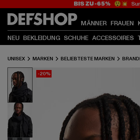
BIS ZU -65%
😲💥 Sum
MÄNNER
FRAUEN
NEU
BEKLEIDUNG
SCHUHE
ACCESSOIRES
UNISEX
MARKEN
BELIEBTESTE MARKEN
BRAND
-20%