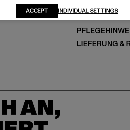
ACCEPT
INDIVIDUAL SETTINGS
GRÖSSE 
PFLEGEHINWE
LIEFERUNG &
H AN,
IERT