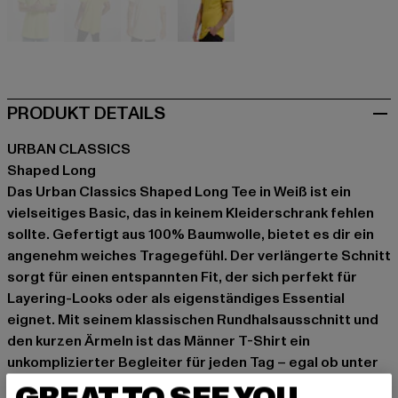
gelb
gelb
gelb
gelb
PRODUKT DETAILS
URBAN CLASSICS
Shaped Long
Das Urban Classics Shaped Long Tee in Weiß ist ein
vielseitiges Basic, das in keinem Kleiderschrank fehlen
sollte. Gefertigt aus 100% Baumwolle, bietet es dir ein
angenehm weiches Tragegefühl. Der verlängerte Schnitt
sorgt für einen entspannten Fit, der sich perfekt für
Layering-Looks oder als eigenständiges Essential
eignet. Mit seinem klassischen Rundhalsausschnitt und
den kurzen Ärmeln ist das Männer T-Shirt ein
unkomplizierter Begleiter für jeden Tag – egal ob unter
einem Hemd, einer Jacke oder solo zu Jeans und