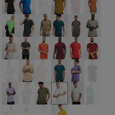
blau
blau
braun
braun
braun
braun
grün
grün
grün
grün
grau
grau
grau
grau
orange
rot
rot
rot
rosa
rosa
rosa
türkis
violet
violet
violet
violet
weiß
weiß
weiß
weiß