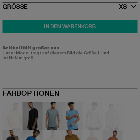
SIZE
GRÖSSE
XS
IN DEN WARENKORB
Artikel fällt größer aus
Unser Model trägt auf diesem Bild die Größe L und
ist NaN m groß.
FARBOPTIONEN
beige
schwarz
blau
blau
blau
blau