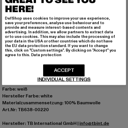
GREAT TO SEE YOU
Sneakern.
HERE!
Basic oversized T-Shirt von Urban Classics
gerippter Rundhalsausschnitt
DefShop uses cookies to improve your use experience,
save your preferences, analyse use behaviour and to
leicht abgerundeter Hüftabschluss
provide and measure interest-based contents and
weiches Material
advertising. In addition, we allow partners to extract data
or to use cookies. This may also include the processing of
lang geschnitten
your data in the USA or other countries which do not have
the EU data protection standard. If you want to change
Anlass: Alltag, Bequem, Casual, Basic
this, click on "Custom settings". By clicking on "Accept" you
Ausschnitt: Rundhals
agree to this.
Data protection
Ärmelart: Kurzarm
Schnitt: Lang
ACCEPT
Marke: Urban Classics
INDIVIDUAL SETTINGS
Kat.: Bekleidung
Farbe: weiß
Hersteller Farbe: white
Materialzusammensetzung: 100% Baumwolle
Art.Nr: TB638-00220
Hersteller: TB International GmbH |
info@tbint.de