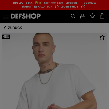
BIS ZU -65%
😲💥 Summer Sale Reloaded — absolute
Zum
Zum
RABATTESKALATION ❯❯
ZUM SALE
❮❮
Inhalt
Fußzeile
springen
springen
ZURÜCK
NEU