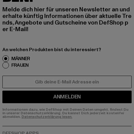
Melde dich hier für unseren Newsletter an und
erhalte künftig Informationen über aktuelle Tre
nds, Angebote und Gutscheine von DefShop p
er E-Mail!
An welchen Produkten bist du interessiert?
MÄNNER
FRAUEN
E-MAIL
ANMELDEN
Informationen dazu, wie DefShop mit Deinen Daten umgeht, findest Du
in unserer Datenschutzerklärung. Du kannst Dich jederzeit kostenfei
abmelden.
Datenschutzerklärung lesen.