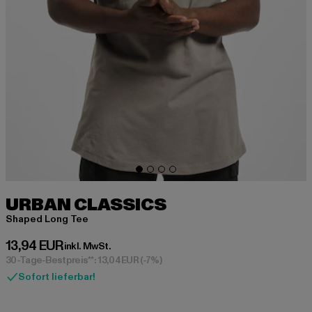
URBAN CLASSICS
Shaped Long Tee
Derzeitiger Preis: 13,94 EUR
13,94 EUR
inkl. MwSt.
30-Tage-Bestpreis**: 13,04 EUR
(-7%)
Sofort lieferbar!