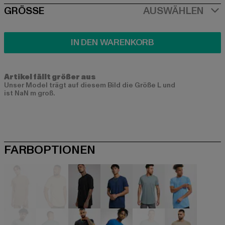
SIZE
GRÖSSE
AUSWÄHLEN
IN DEN WARENKORB
Artikel fällt größer aus
Unser Model trägt auf diesem Bild die Größe L und
ist NaN m groß.
FARBOPTIONEN
beige
beige
schwarz
blau
blau
blau