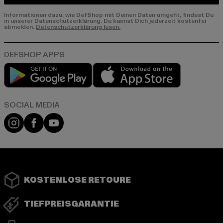
Informationen dazu, wie DefShop mit Deinen Daten umgeht, findest Du
in unserer Datenschutzerklärung. Du kannst Dich jederzeit kostenfei
abmelden.
Datenschutzerklärung lesen.
Play market
App store
Instagram
Facebook
YouTube
KOSTENLOSE RETOURE
TIEFPREISGARANTIE