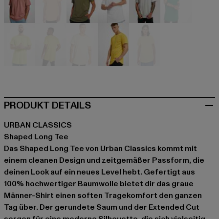
weiß
weiß
weiß
weiß
weiß
weiß
gelb
gelb
gelb
gelb
gelb
PRODUKT DETAILS
URBAN CLASSICS
Shaped Long Tee
Das Shaped Long Tee von Urban Classics kommt mit
einem cleanen Design und zeitgemäßer Passform, die
deinen Look auf ein neues Level hebt. Gefertigt aus
100% hochwertiger Baumwolle bietet dir das graue
Männer-Shirt einen soften Tragekomfort den ganzen
Tag über. Der gerundete Saum und der Extended Cut
sorgen für eine moderne Silhouette, die sich vielseitig