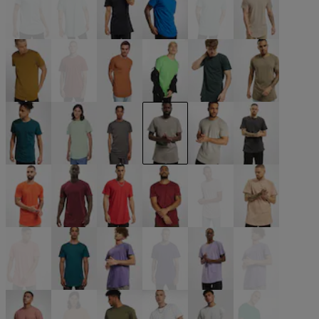
blau
blau
blau
blau
blau
braun
braun
braun
braun
grün
grün
grün
grün
grün
grau
grau
grau
grau
orange
rot
rot
rot
rosa
rosa
rosa
türkis
violet
violet
violet
violet