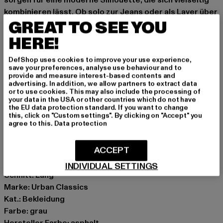
kombinieren lässt. Ob solo zur Jeans oder als Layer über
GREAT TO SEE YOU
einem Top – dieses Long Tee ist ein unkomplizierter
Begleiter, der in keiner Garderobe fehlen sollte. Ein
HERE!
Essential, das Stil und Bequemlichkeit mühelos
verbindet.
DefShop uses cookies to improve your use experience,
save your preferences, analyse use behaviour and to
Basic oversized T-Shirt von Urban Classics
provide and measure interest-based contents and
advertising. In addition, we allow partners to extract data
Gerippter Rundhalsausschnitt
or to use cookies. This may also include the processing of
Leicht abgerundeter Hüftabschluss
your data in the USA or other countries which do not have
the EU data protection standard. If you want to change
Weiches Material
this, click on "Custom settings". By clicking on "Accept" you
Lang geschnitten
agree to this.
Data protection
Anlass: Alltag, Bequem, Casual, Basic
ACCEPT
Ausschnitt: Rundhals
Ärmelart: Kurzarm
INDIVIDUAL SETTINGS
Schnitt: Lang
Marke: Urban Classics
Kat.: Bekleidung
Farbe: grau
Hersteller Farbe: asphalt