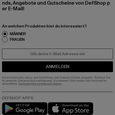
nds, Angebote und Gutscheine von DefShop p
er E-Mail!
An welchen Produkten bist du interessiert?
MÄNNER
FRAUEN
E-MAIL
ANMELDEN
Informationen dazu, wie DefShop mit Deinen Daten umgeht, findest Du
in unserer Datenschutzerklärung. Du kannst Dich jederzeit kostenfei
abmelden.
Datenschutzerklärung lesen.
Play market
App store