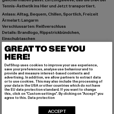
gleichermaßen passt. Ein Longsleeve, das die DNA der
Tennis-Ästhetik ins Hier und Jetzt transportiert.
Anlass: Alltag, Bequem, Chillen, Sportlich, Freizeit
Ärmelart: Langarm
Verschlussarten: Reißverschluss
Details: Brandlogo, Rippstrickbündchen,
Einschubtaschen
Schnitt: Normal
GREAT TO SEE YOU
Marke: Sergio Tacchini
HERE!
Kat.: Übergangsjacken
Farbe: grün
DefShop uses cookies to improve your use experience,
Hersteller Farbe: rain forest/white
save your preferences, analyse use behaviour and to
provide and measure interest-based contents and
Materialzusammensetzung: 95% Polyester, 5% Elasthan
advertising. In addition, we allow partners to extract data
Art.Nr: ST40723-22126
or to use cookies. This may also include the processing of
your data in the USA or other countries which do not have
the EU data protection standard. If you want to change
Hersteller: Movin SARL |
help@sergiotacchini.com
this, click on "Custom settings". By clicking on "Accept" you
agree to this.
Data protection
RN8 Quartier Rousselot 975 Terre de Granace | 13400
Aubagne | FR
ACCEPT