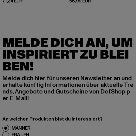
Derzeitiger Preis: 71,24 EUR
Derzeitiger Preis: 56,99 EUR
71,24 EUR
56,99 EUR
MELDE DICH AN, UM
INSPIRIERT ZU BLEI
BEN!
Melde dich hier für unseren Newsletter an und
erhalte künftig Informationen über aktuelle Tre
nds, Angebote und Gutscheine von DefShop p
er E-Mail!
An welchen Produkten bist du interessiert?
MÄNNER
FRAUEN