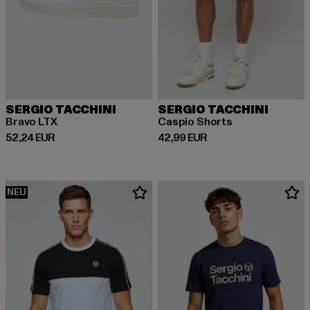
SERGIO TACCHINI
SERGIO TACCHINI
Bravo LTX
Caspio Shorts
Derzeitiger Preis: 52,24 EUR
Derzeitiger Preis: 42,99 EUR
52,24 EUR
42,99 EUR
NEU