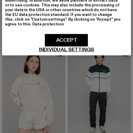
advertising. In addition, we allow partners to extract data
or to use cookies. This may also include the processing of
your data in the USA or other countries which do not have
the EU data protection standard. If you want to change
SERGIO TACCHINI
SERGIO TACCHINI
this, click on "Custom settings". By clicking on "Accept" you
Arcata
Carson 024
agree to this.
Data protection
Derzeitiger Preis: 118,99 EUR
Derzeitiger Preis: 113,99 EUR
118,99 EUR
113,99 EUR
ACCEPT
INDIVIDUAL SETTINGS