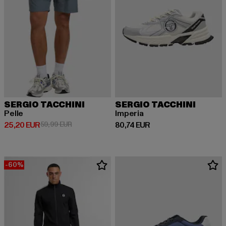
SERGIO TACCHINI
SERGIO TACCHINI
Pelle
Imperia
Derzeitiger Preis: 25,20 EUR
Aktionspreis: 59,99 EUR
Derzeitiger Preis: 80,74 EUR
25,20 EUR
59,99 EUR
80,74 EUR
-60%