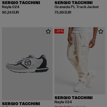
SERGIO TACCHINI
SERGIO TACCHINI
Nayla 024
Granada PL Track Jacket
Derzeitiger Preis: 90,24 EUR
Derzeitiger Preis: 75,99 EUR
90,24 EUR
75,99 EUR
-20%
SERGIO TACCHINI
Nayla 024
SERGIO TACCHINI
Aktionspreis: 