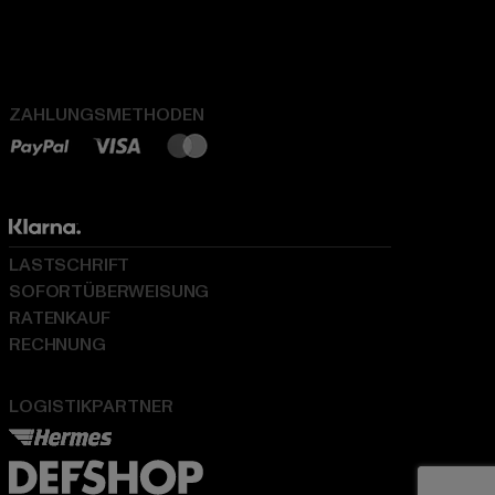
ZAHLUNGSMETHODEN
LASTSCHRIFT
SOFORTÜBERWEISUNG
RATENKAUF
RECHNUNG
LOGISTIKPARTNER