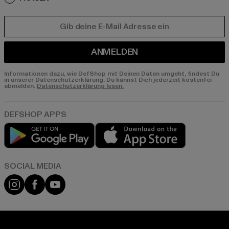
E-MAIL
ANMELDEN
Informationen dazu, wie DefShop mit Deinen Daten umgeht, findest Du
in unserer Datenschutzerklärung. Du kannst Dich jederzeit kostenfei
abmelden.
Datenschutzerklärung lesen.
Play market
App store
Instagram
Facebook
YouTube