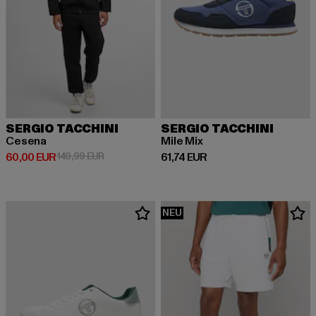
SERGIO TACCHINI
SERGIO TACCHINI
Cesena
Mile Mix
Derzeitiger Preis: 60,00 EUR
Aktionspreis: 149,99 EUR
Derzeitiger Preis: 61,74 EUR
60,00 EUR
149,99 EUR
61,74 EUR
NEU