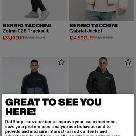
SERGIO TACCHINI
SERGIO TACCHINI
Zelma 025 Tracksuit
Gabriel Jacket
Derzeitiger Preis: 123,19 EUR
Aktionspreis: 139,99 EUR
Derzeitiger Preis: 124,59 EUR
Aktionsprei
123,19 EUR
139,99 EUR
124,59 EUR
139,99 EUR
GREAT TO SEE YOU
HERE!
DefShop uses cookies to improve your use experience,
save your preferences, analyse use behaviour and to
provide and measure interest-based contents and