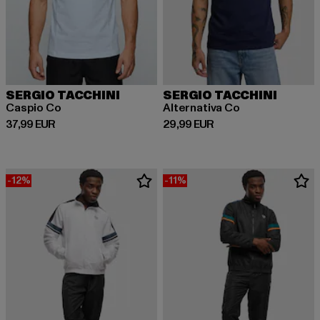
SERGIO TACCHINI
SERGIO TACCHINI
Caspio Co
Alternativa Co
Derzeitiger Preis: 37,99 EUR
Derzeitiger Preis: 29,99 EUR
37,99 EUR
29,99 EUR
-12%
-11%