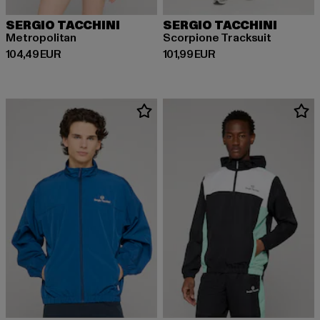
SERGIO TACCHINI
SERGIO TACCHINI
Metropolitan
Scorpione Tracksuit
Derzeitiger Preis: 104,49 EUR
Derzeitiger Preis: 101,99 EUR
104,49 EUR
101,99 EUR