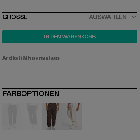
SIZE
GRÖSSE
AUSWÄHLEN
IN DEN WARENKORB
Artikel fällt normal aus
FARBOPTIONEN
schwarz
blau
braun
weiß