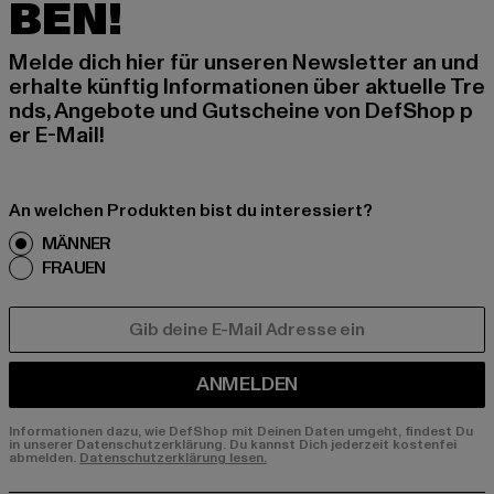
BEN!
Melde dich hier für unseren Newsletter an und
erhalte künftig Informationen über aktuelle Tre
nds, Angebote und Gutscheine von DefShop p
er E-Mail!
An welchen Produkten bist du interessiert?
MÄNNER
FRAUEN
E-MAIL
ANMELDEN
Informationen dazu, wie DefShop mit Deinen Daten umgeht, findest Du
in unserer Datenschutzerklärung. Du kannst Dich jederzeit kostenfei
abmelden.
Datenschutzerklärung lesen.