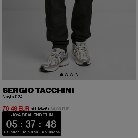
SERGIO TACCHINI
Nayla 024
Derzeitiger Preis: 76,49 EUR
76,49 EUR
Aktionspreis: 84,99 EUR
inkl. MwSt.
84,99 EUR
-10% DEAL ENDET IN
05
37
48
Stunden
Minuten
Sekunden