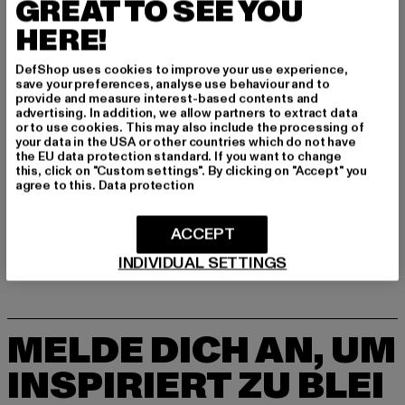
GREAT TO SEE YOU
Hersteller: Movin SARL |
help@sergiotacchini.com
RN8 Quartier Rousselot 975 Terre de Granace | 13400
HERE!
Aubagne | FR
DefShop uses cookies to improve your use experience,
save your preferences, analyse use behaviour and to
provide and measure interest-based contents and
GRÖSSE & PASSFORM
advertising. In addition, we allow partners to extract data
or to use cookies. This may also include the processing of
your data in the USA or other countries which do not have
PFLEGEHINWEISE
the EU data protection standard. If you want to change
this, click on "Custom settings". By clicking on "Accept" you
agree to this.
Data protection
LIEFERUNG & RÜCKGABE
ACCEPT
INDIVIDUAL SETTINGS
MELDE DICH AN, UM
INSPIRIERT ZU BLEI