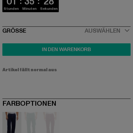
01
35
28
Stunden
Minuten
Sekunden
SIZE
GRÖSSE
AUSWÄHLEN
IN DEN WARENKORB
Artikel fällt normal aus
FARBOPTIONEN