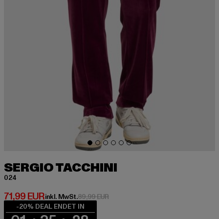
SERGIO TACCHINI
024
Derzeitiger Preis: 71,99 EUR
71,99 EUR
Aktionspreis: 89,99 EUR
inkl. MwSt.
89,99 EUR
-20% DEAL ENDET IN