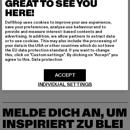
GREAT TO SEE YOU
Hersteller: Movin SARL |
help@sergiotacchini.com
RN8 Quartier Rousselot 975 Terre de Granace | 13400
HERE!
Aubagne | FR
DefShop uses cookies to improve your use experience,
save your preferences, analyse use behaviour and to
provide and measure interest-based contents and
GRÖSSE & PASSFORM
advertising. In addition, we allow partners to extract data
or to use cookies. This may also include the processing of
your data in the USA or other countries which do not have
PFLEGEHINWEISE
the EU data protection standard. If you want to change
this, click on "Custom settings". By clicking on "Accept" you
agree to this.
Data protection
LIEFERUNG & RÜCKGABE
ACCEPT
INDIVIDUAL SETTINGS
MELDE DICH AN, UM
INSPIRIERT ZU BLEI