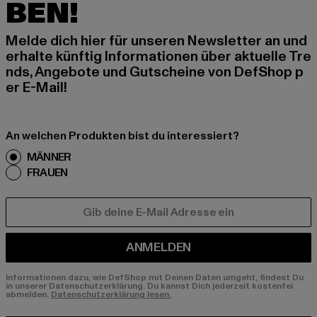
BEN!
Melde dich hier für unseren Newsletter an und
erhalte künftig Informationen über aktuelle Tre
nds, Angebote und Gutscheine von DefShop p
er E-Mail!
An welchen Produkten bist du interessiert?
MÄNNER
FRAUEN
E-MAIL
ANMELDEN
Informationen dazu, wie DefShop mit Deinen Daten umgeht, findest Du
in unserer Datenschutzerklärung. Du kannst Dich jederzeit kostenfei
abmelden.
Datenschutzerklärung lesen.