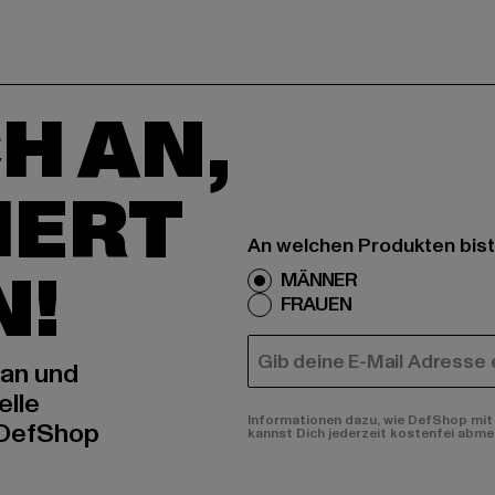
H AN,
IERT
An welchen Produkten bist
N!
MÄNNER
FRAUEN
E-MAIL
 an und
elle
Informationen dazu, wie DefShop mit 
 DefShop
kannst Dich jederzeit kostenfei abme