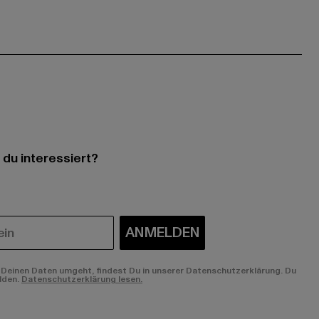
 du interessiert?
ANMELDEN
Deinen Daten umgeht, findest Du in unserer Datenschutzerklärung. Du
lden.
Datenschutzerklärung lesen.