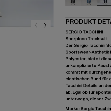
schwarz
blau
bla
PRODUKT DET
SERGIO TACCHINI
Scorpione Tracksuit
Der Sergio Tacchini Sc
Sportswear-Ästhetik 
Polyester, bietet die
unkomplizierte Passf
kommt mit durchgehe
elastischen Bund für 
Tacchini Details an d
ab. Egal ob für spont
unterwegs, dieser Zwei
Marke: Sergio Tacchin