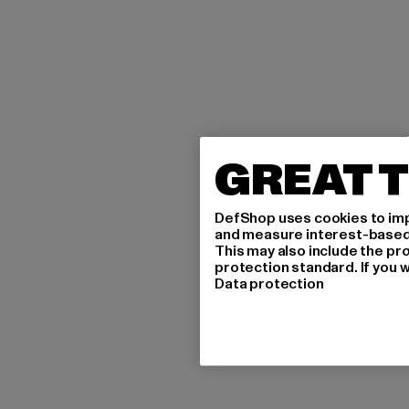
GREAT T
DefShop uses cookies to imp
and measure interest-based c
This may also include the pr
protection standard. If you w
Data protection