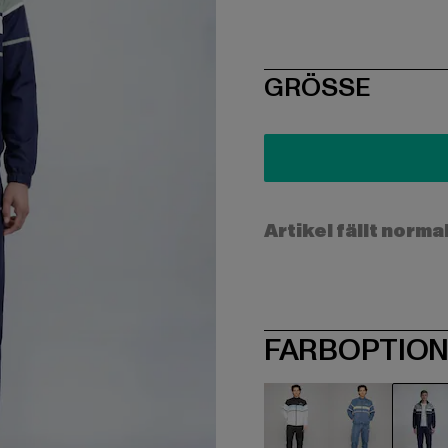
SIZE
GRÖSSE
Artikel fällt norma
FARBOPTIO