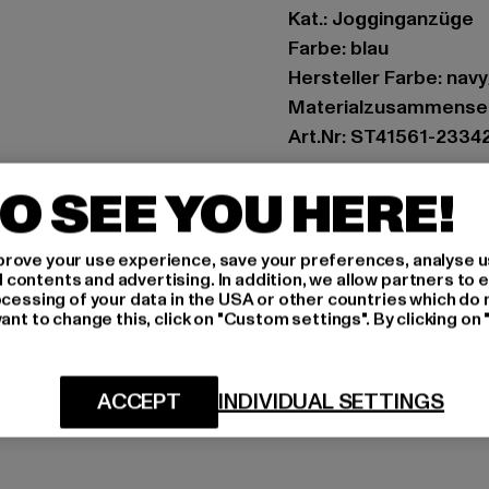
Kat.: Jogginganzüge
Farbe: blau
Hersteller Farbe: nav
Materialzusammenset
Art.Nr: ST41561-2334
O SEE YOU HERE!
Hersteller: Movin SAR
RN8 Quartier Roussel
rove your use experience, save your preferences, analyse u
ontents and advertising. In addition, we allow partners to e
GRÖSSE 
ocessing of your data in the USA or other countries which do 
ant to change this, click on "Custom settings". By clicking on 
PFLEGEHINWE
LIEFERUNG &
ACCEPT
INDIVIDUAL SETTINGS