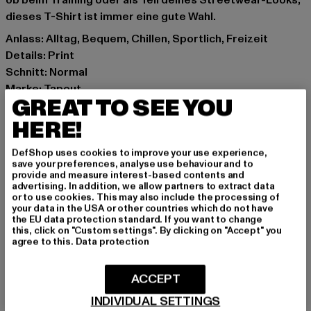
ob beim Training oder als Teil deines Streetwear-Looks,
dieses T-Shirt ist immer eine gute Wahl.
Anlass: Alltag, Bequem, Chillen, Sportlich, Freizeit
Details: Print
Schnitt: Normal
Marke: Tapout
GREAT TO SEE YOU
Kat.: T-Shirts
Farbe: schwarz
HERE!
Hersteller Farbe: black/red/aubergine
DefShop uses cookies to improve your use experience,
Materialzusammensetzung: 88% Polyester, 12%
save your preferences, analyse use behaviour and to
Elasthan
provide and measure interest-based contents and
advertising. In addition, we allow partners to extract data
Art.Nr: 940084-21804
or to use cookies. This may also include the processing of
your data in the USA or other countries which do not have
the EU data protection standard. If you want to change
Hersteller: Punch GmbH |
info@punch-gmbh.de
this, click on "Custom settings". By clicking on "Accept" you
Im Taubental 15a | 41468 Neuss | DE
agree to this.
Data protection
ACCEPT
GRÖSSE & PASSFORM
INDIVIDUAL SETTINGS