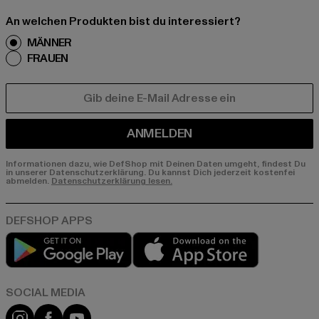
An welchen Produkten bist du interessiert?
MÄNNER
FRAUEN
E-MAIL
ANMELDEN
Informationen dazu, wie DefShop mit Deinen Daten umgeht, findest Du
in unserer Datenschutzerklärung. Du kannst Dich jederzeit kostenfei
abmelden.
Datenschutzerklärung lesen.
Play market
App store
Instagram
Facebook
YouTube