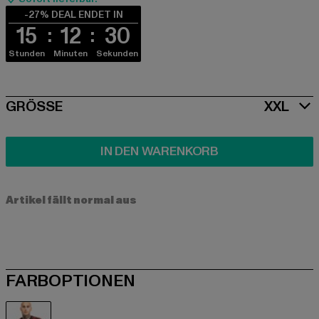
-27% DEAL ENDET IN
15
12
30
Stunden
Minuten
Sekunden
SIZE
GRÖSSE
XXL
IN DEN WARENKORB
Artikel fällt normal aus
FARBOPTIONEN