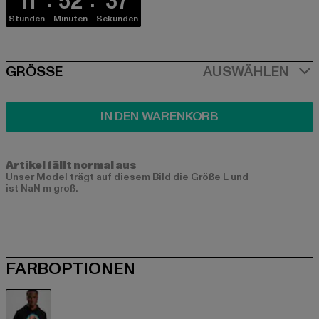
11
52
36
Stunden
Minuten
Sekunden
SIZE
GRÖSSE
AUSWÄHLEN
IN DEN WARENKORB
Artikel fällt normal aus
Unser Model trägt auf diesem Bild die Größe L und
ist NaN m groß.
FARBOPTIONEN