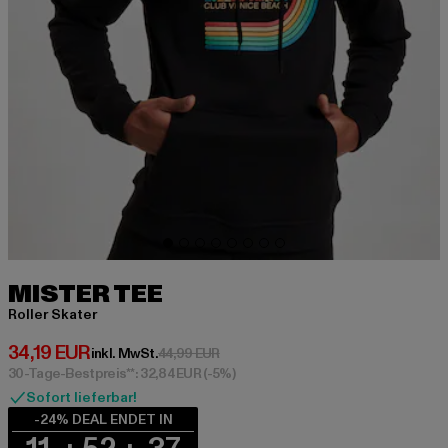
MISTER TEE
Roller Skater
Derzeitiger Preis: 34,19 EUR
34,19 EUR
Aktionspreis: 44,99 EUR
inkl. MwSt.
44,99 EUR
30-Tage-Bestpreis**: 32,84 EUR
(-5%)
Sofort lieferbar!
-24% DEAL ENDET IN