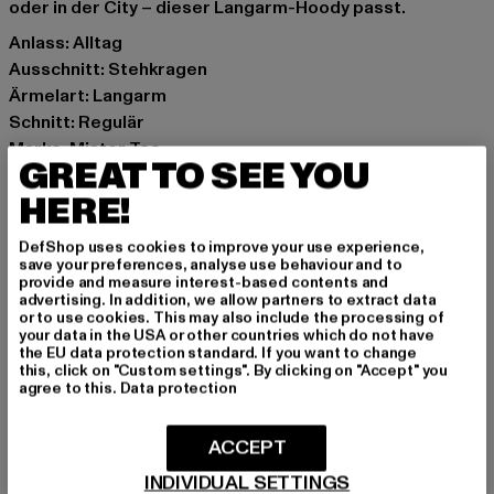
oder in der City – dieser Langarm-Hoody passt.
Anlass: Alltag
Ausschnitt: Stehkragen
Ärmelart: Langarm
Schnitt: Regulär
Marke: Mister Tee
GREAT TO SEE YOU
Kat.: Sweat & Fleece - Hoodies
HERE!
Farbe: schwarz
Hersteller Farbe: black
DefShop uses cookies to improve your use experience,
Materialzusammensetzung: 100% Baumwolle
save your preferences, analyse use behaviour and to
Art.Nr: MT2761-00007
provide and measure interest-based contents and
advertising. In addition, we allow partners to extract data
or to use cookies. This may also include the processing of
Hersteller: TB International GmbH |
info@tbint.de
your data in the USA or other countries which do not have
the EU data protection standard. If you want to change
Dr.-Robert-Murjahn-Straße 7 | 64372 Ober-Ramstadt |
this, click on "Custom settings". By clicking on "Accept" you
DE
agree to this.
Data protection
ACCEPT
GRÖSSE & PASSFORM
INDIVIDUAL SETTINGS