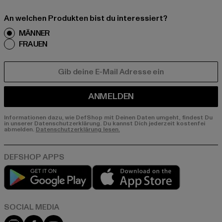
An welchen Produkten bist du interessiert?
MÄNNER
FRAUEN
E-MAIL
ANMELDEN
Informationen dazu, wie DefShop mit Deinen Daten umgeht, findest Du
in unserer Datenschutzerklärung. Du kannst Dich jederzeit kostenfei
abmelden.
Datenschutzerklärung lesen.
Play market
App store
Instagram
Facebook
YouTube