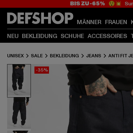
BIS ZU -65%
😲💥 Sum
MÄNNER
FRAUEN
NEU
BEKLEIDUNG
SCHUHE
ACCESSOIRES
UNISEX
SALE
BEKLEIDUNG
JEANS
ANTI FIT 
-35%