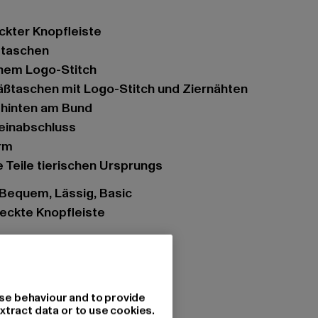
eckter Knopfleiste
ubtaschen
einem Logo-Stitch
äßtaschen mit Logo-Stitch und Ziernähten
 hinten am Bund
einabschluss
rm
ile Teile tierischen Ursprungs
, Bequem, Lässig, Basic
eckte Knopfleiste
se behaviour and to provide
indigo
xtract data or to use cookies.