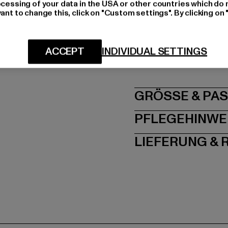
ocessing of your data in the USA or other countries which do 
Materialzusammense
ant to change this, click on "Custom settings". By clicking on 
Art.Nr: RWJS021-018
Hersteller: TB Intern
ACCEPT
INDIVIDUAL SETTINGS
Dr.-Robert-Murjahn-S
GRÖSSE 
PFLEGEHINWE
LIEFERUNG &