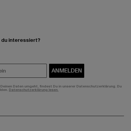
 du interessiert?
ANMELDEN
Deinen Daten umgeht, findest Du in unserer Datenschutzerklärung. Du
lden.
Datenschutzerklärung lesen.