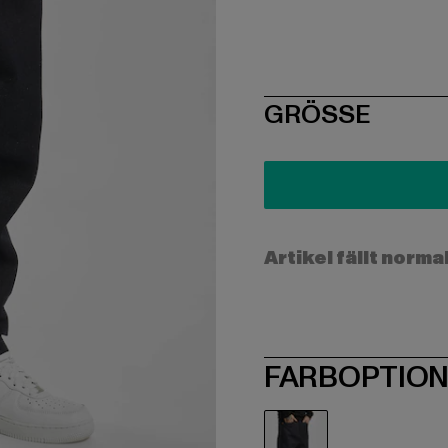
SIZE
GRÖSSE
Artikel fällt norma
FARBOPTIO