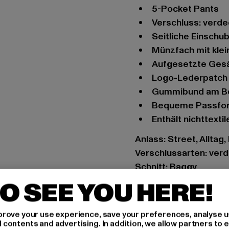
5-Pocket Pants
Verschluss: verd
seitliche Einsch
Münzfach mit kl
aufgesetzte Ges
Logo-Lederpatch
Gummibund am B
bequeme Passfo
Enthält nichttext
Anlass: Street, Alltag
Verschlussarten: verd
Schnitt: Baggy
Marke: Rocawear
O SEE YOU HERE!
Kat.: Anti Fit Jeans
Farbe: indigo
rove your use experience, save your preferences, analyse u
Hersteller Farbe: raw 
ontents and advertising. In addition, we allow partners to e