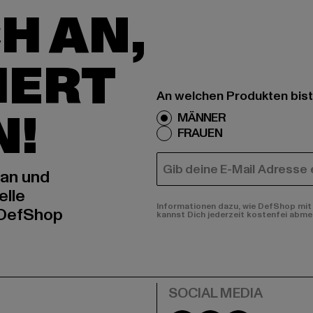
H AN,
IERT
An welchen Produkten bist
N!
MÄNNER
FRAUEN
E-MAIL
 an und
elle
Informationen dazu, wie DefShop mit 
 DefShop
kannst Dich jederzeit kostenfei abme