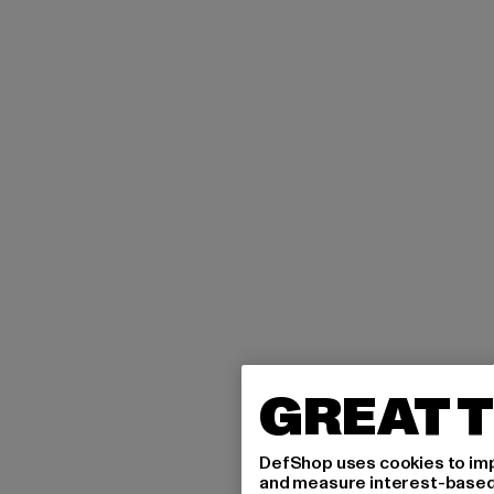
GREAT T
DefShop uses cookies to imp
and measure interest-based c