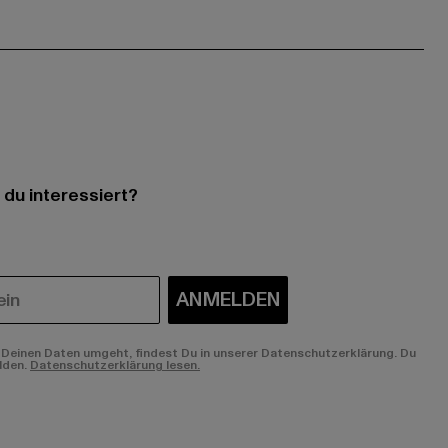
 du interessiert?
ANMELDEN
Deinen Daten umgeht, findest Du in unserer Datenschutzerklärung. Du
lden.
Datenschutzerklärung lesen.