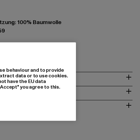
tzung: 100% Baumwolle
59
 GmbH |
mail@blkvis.de
| 80336 München | DE
se behaviour and to provide
& PASSFORM
xtract data or to use cookies.
not have the EU data
"Accept" you agree to this.
ISE
 RÜCKGABE