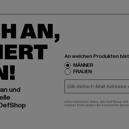
H AN,
IERT
An welchen Produkten bist
N!
MÄNNER
FRAUEN
E-MAIL
 an und
elle
Informationen dazu, wie DefShop mit 
 DefShop
kannst Dich jederzeit kostenfei abme