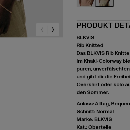
braun
khaki
PRODUKT DET
BLKVIS
Rib Knitted
Das BLKVIS Rib Knitted
Im Khaki-Colorway bie
puren, unverfälschten
und gibt dir die Frei
Overshirt oder solo a
den Sommer.
Anlass: Alltag, Bequem,
Schnitt: Normal
Marke: BLKVIS
Kat.: Oberteile