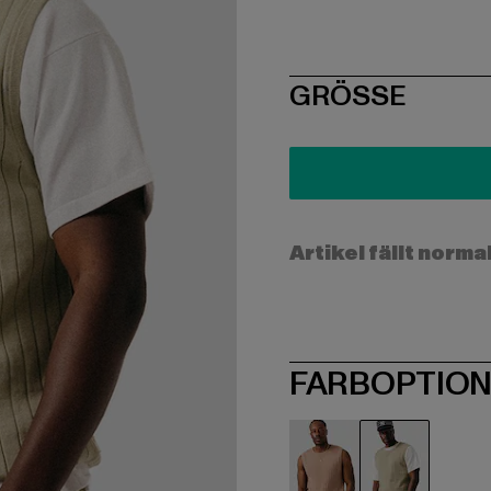
SIZE
GRÖSSE
Artikel fällt norma
FARBOPTIO