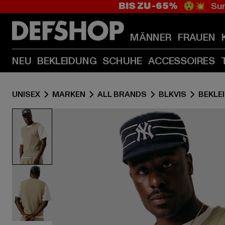
BIS ZU -65%
😲💥 Sum
MÄNNER
FRAUEN
NEU
BEKLEIDUNG
SCHUHE
ACCESSOIRES
UNISEX
MARKEN
ALL BRANDS
BLKVIS
BEKLE