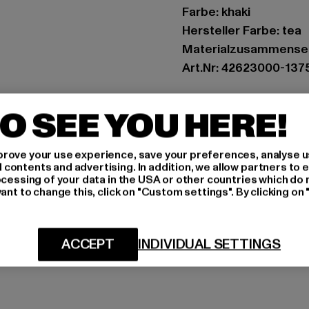
Farbe: khaki
Hersteller Farbe: tea
Materialzusammense
Art.Nr: 42623000-137
Hersteller: Play Hard
O SEE YOU HERE!
Landwehrstrasse 70A 
rove your use experience, save your preferences, analyse u
GRÖSSE 
ontents and advertising. In addition, we allow partners to e
ocessing of your data in the USA or other countries which do 
ant to change this, click on "Custom settings". By clicking on 
PFLEGEHINWE
LIEFERUNG &
ACCEPT
INDIVIDUAL SETTINGS