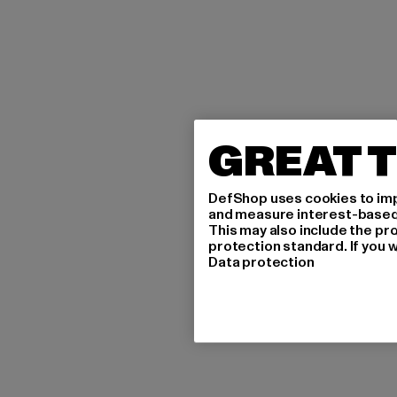
GREAT T
DefShop uses cookies to imp
and measure interest-based c
This may also include the pr
protection standard. If you w
Data protection