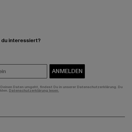
 du interessiert?
ANMELDEN
Deinen Daten umgeht, findest Du in unserer Datenschutzerklärung. Du
lden.
Datenschutzerklärung lesen.