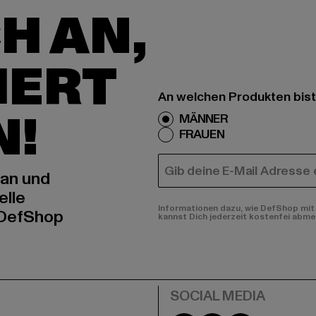
H AN,
IERT
An welchen Produkten bist
N!
MÄNNER
FRAUEN
E-MAIL
 an und
elle
Informationen dazu, wie DefShop mit 
 DefShop
kannst Dich jederzeit kostenfei abme