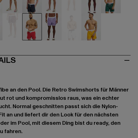
hwarz
blau
blau
blau
blau
blau
grün
au
rot
rot
violet
weiß
gelb
AILS
ibe an den Pool. Die Retro Swimshorts für Männer
ut rot und kompromisslos raus, was ein echter
ucht. Normal geschnitten passt sich die Nylon-
t an und liefert dir den Look für den nächsten
der im Pool, mit diesem Ding bist du ready, den
 fahren.