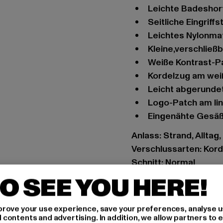
leichte Badeshor
seitliche Eingrif
leichtes Nylonmat
kleine,verschlie
weiße Kontrast-
Kordelzug am we
leicht abgerund
Logo-Patch am l
eingenähte Gesä
Anlass: Strand, Alltag,
Verschlussarten: Kor
Schnitt: Normal
Marke: Urban Classic
O SEE YOU HERE!
Kat.: Beachwear - Bo
Farbe: rot
rove your use experience, save your preferences, analyse u
Hersteller Farbe: fire
ontents and advertising. In addition, we allow partners to e