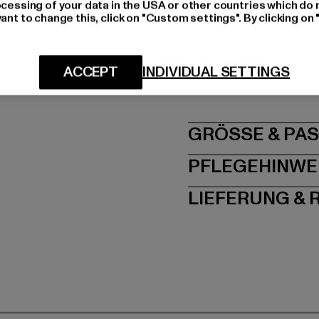
ocessing of your data in the USA or other countries which do 
Materialzusammenset
ant to change this, click on "Custom settings". By clicking on 
Art.Nr: TB2050-01314
Hersteller: TB Intern
ACCEPT
INDIVIDUAL SETTINGS
Dr.-Robert-Murjahn-S
GRÖSSE 
PFLEGEHINWE
LIEFERUNG &