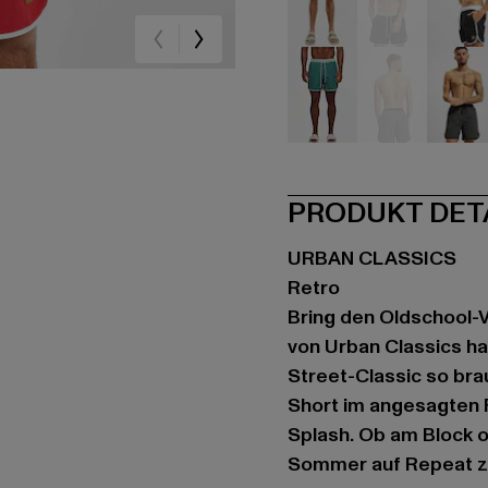
beige
schwarz
sc
grün
grau
gr
PRODUKT DET
URBAN CLASSICS
Retro
Bring den Oldschool-V
von Urban Classics ha
Street-Classic so bra
Short im angesagten Fi
Splash. Ob am Block o
Sommer auf Repeat zu