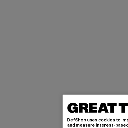
GREAT T
DefShop uses cookies to imp
and measure interest-based c