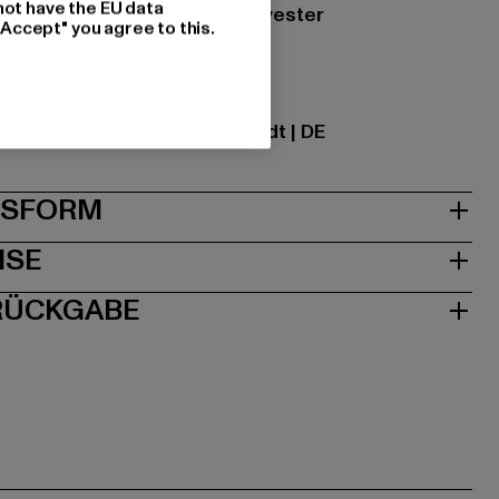
not have the EU data
zung: 100% Nylon, 100% Polyester
"Accept" you agree to this.
ational GmbH |
info@tbint.de
traße 7 | 64372 Ober-Ramstadt | DE
& PASSFORM
ISE
 RÜCKGABE