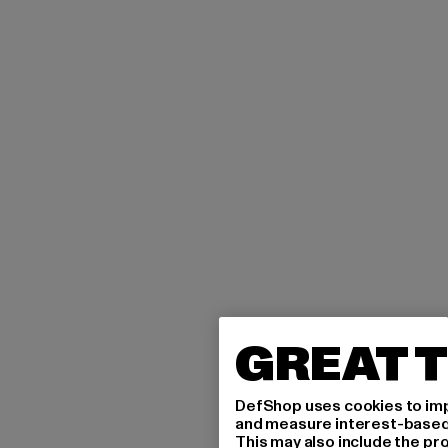
GREAT T
DefShop uses cookies to imp
and measure interest-based c
This may also include the pr