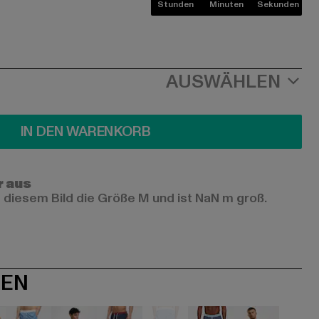
Stunden
Minuten
Sekunden
AUSWÄHLEN
IN DEN WARENKORB
r aus
 diesem Bild die Größe M und ist NaN m groß.
NEN