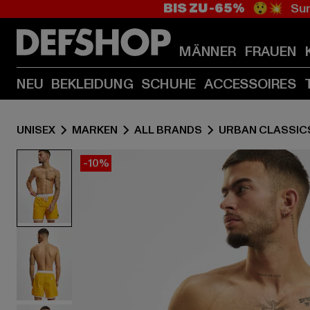
BIS ZU -65%
😲💥 Sum
MÄNNER
FRAUEN
NEU
BEKLEIDUNG
SCHUHE
ACCESSOIRES
UNISEX
MARKEN
ALL BRANDS
URBAN CLASSIC
-10%