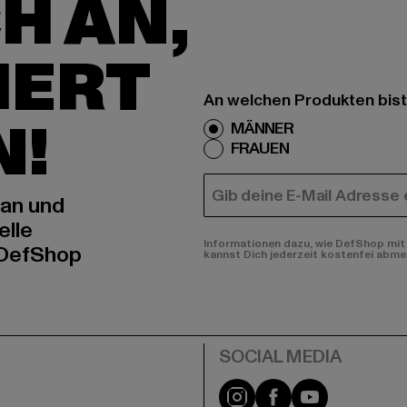
H AN,
IERT
An welchen Produkten bist
N!
MÄNNER
FRAUEN
E-MAIL
 an und
elle
Informationen dazu, wie DefShop mit 
 DefShop
kannst Dich jederzeit kostenfei abme
e
Instagram
Facebook
YouTube