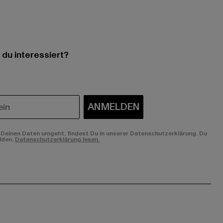
 du interessiert?
ANMELDEN
Deinen Daten umgeht, findest Du in unserer Datenschutzerklärung. Du
lden.
Datenschutzerklärung lesen.