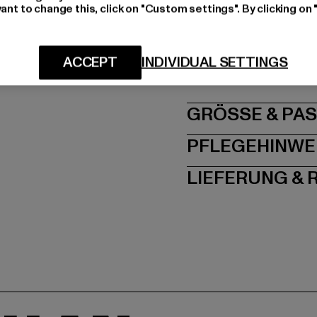
ant to change this, click on "Custom settings". By clicking on 
Art.Nr: TB2050-03748
Hersteller: TB Intern
ACCEPT
INDIVIDUAL SETTINGS
Dr.-Robert-Murjahn-S
GRÖSSE 
PFLEGEHINWE
LIEFERUNG &