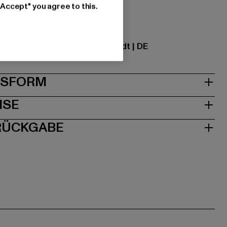
"Accept" you agree to this.
ational GmbH |
info@tbint.de
traße 7 | 64372 Ober-Ramstadt | DE
& PASSFORM
ISE
 RÜCKGABE