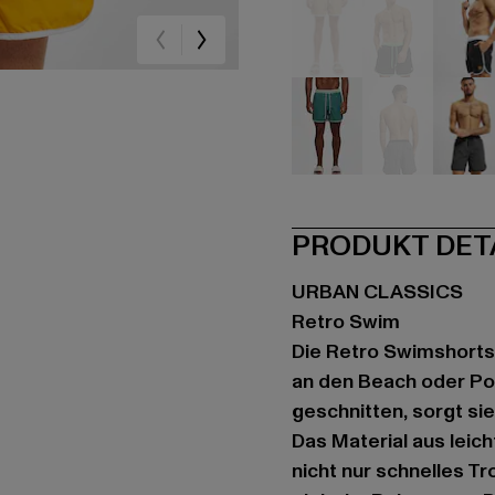
beige
schwarz
sc
grün
grau
gr
PRODUKT DET
URBAN CLASSICS
Retro Swim
Die Retro Swimshorts
an den Beach oder Poo
geschnitten, sorgt si
Das Material aus leic
nicht nur schnelles T