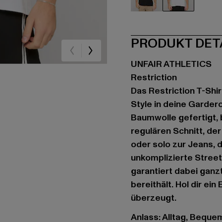
schwarz
weiß
PRODUKT DET
UNFAIR ATHLETICS
Restriction
Das Restriction T-Shi
Style in deine Garder
Baumwolle gefertigt, 
regulären Schnitt, de
oder solo zur Jeans, d
unkomplizierte Street
garantiert dabei ganz
bereithält. Hol dir ei
überzeugt.
Anlass: Alltag, Bequem,