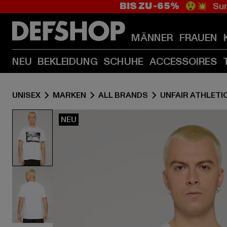
BIS ZU -65%
😲💥 Sum
MÄNNER
FRAUEN
NEU
BEKLEIDUNG
SCHUHE
ACCESSOIRES
UNISEX
MARKEN
ALL BRANDS
UNFAIR ATHLETI
NEU