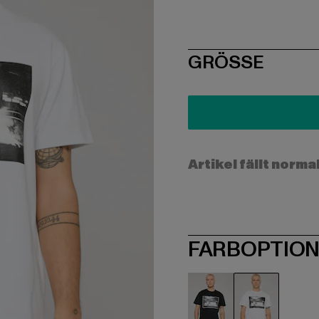
SIZE
GRÖSSE
Artikel fällt norma
FARBOPTIO