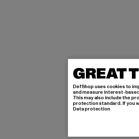
GREAT T
DefShop uses cookies to imp
and measure interest-based c
This may also include the pr
protection standard. If you w
Data protection