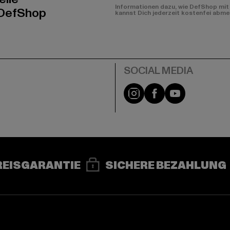
Informationen dazu, wie DefShop mit 
 DefShop
kannst Dich jederzeit kostenfei abme
e
Instagram
Facebook
YouTube
REISGARANTIE
SICHERE BEZAHLUNG