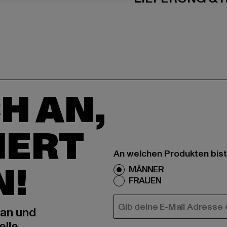
H AN,
IERT
An welchen Produkten bist
N!
MÄNNER
FRAUEN
E-MAIL
 an und
elle