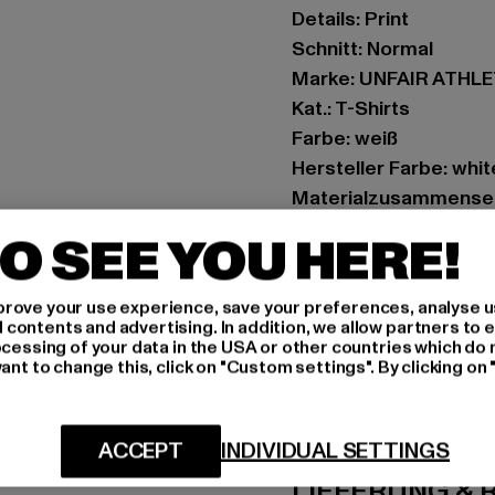
Details: Print
Schnitt: Normal
Marke: UNFAIR ATHL
Kat.: T-Shirts
Farbe: weiß
Hersteller Farbe: whit
Materialzusammense
Art.Nr: UNFR26-017-
O SEE YOU HERE!
Hersteller: UTEX Gmb
rove your use experience, save your preferences, analyse u
Tulbeckstraße 32 | 8
ontents and advertising. In addition, we allow partners to e
ocessing of your data in the USA or other countries which do 
ant to change this, click on "Custom settings". By clicking on 
GRÖSSE 
PFLEGEHINWE
ACCEPT
INDIVIDUAL SETTINGS
LIEFERUNG &