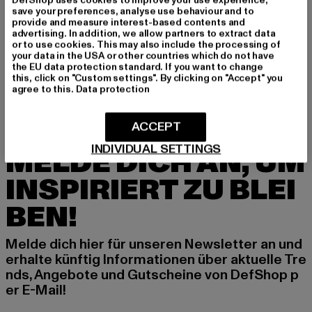
save your preferences, analyse use behaviour and to
provide and measure interest-based contents and
advertising. In addition, we allow partners to extract data
REDEFINED REBEL
REDEFINED REBEL
or to use cookies. This may also include the processing of
Rebel RRClay
RRMarcel
your data in the USA or other countries which do not have
Derzeitiger Preis: 25,85 EUR
Aktionspreis: 54,99 EUR
Derzeitiger Preis: 25,99 EUR
Aktionspreis:
25,85 EUR
54,99 EUR
25,99 EUR
49,99 EUR
the EU data protection standard. If you want to change
this, click on "Custom settings". By clicking on "Accept" you
agree to this.
Data protection
ACCEPT
INDIVIDUAL SETTINGS
MELDE DICH AN, UM
INSPIRIERT ZU BLEI
BEN!
Melde dich hier für unseren Newsletter an und
erhalte künftig Informationen über aktuelle Tre
nds, Angebote und Gutscheine von DefShop p
er E-Mail!