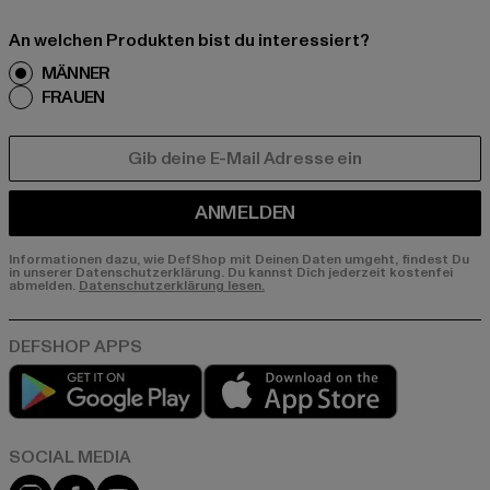
An welchen Produkten bist du interessiert?
MÄNNER
FRAUEN
E-MAIL
ANMELDEN
Informationen dazu, wie DefShop mit Deinen Daten umgeht, findest Du
in unserer Datenschutzerklärung. Du kannst Dich jederzeit kostenfei
abmelden.
Datenschutzerklärung lesen.
Play market
App store
Instagram
Facebook
YouTube