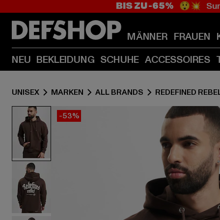
BIS ZU -65%
😲💥 Sum
MÄNNER
FRAUEN
NEU
BEKLEIDUNG
SCHUHE
ACCESSOIRES
UNISEX
MARKEN
ALL BRANDS
REDEFINED REBE
-53%