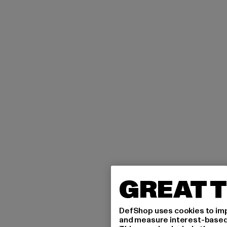
GREAT T
DefShop uses cookies to imp
and measure interest-based c