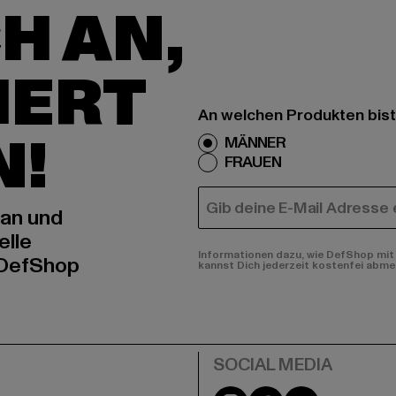
H AN,
IERT
An welchen Produkten bist
N!
MÄNNER
FRAUEN
E-MAIL
 an und
elle
Informationen dazu, wie DefShop mit 
 DefShop
kannst Dich jederzeit kostenfei abme