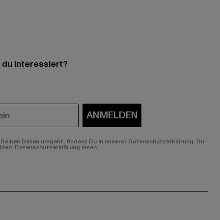
 du interessiert?
ANMELDEN
Deinen Daten umgeht, findest Du in unserer Datenschutzerklärung. Du
lden.
Datenschutzerklärung lesen.