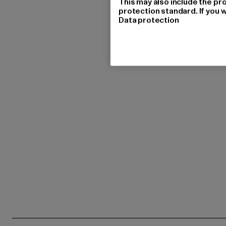
This may also include the pr
protection standard. If you w
Data protection