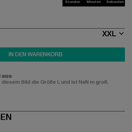
Stunden
Minuten
Sekunden
XXL
IN DEN WARENKORB
l aus
 diesem Bild die Größe L und ist NaN m groß.
NEN