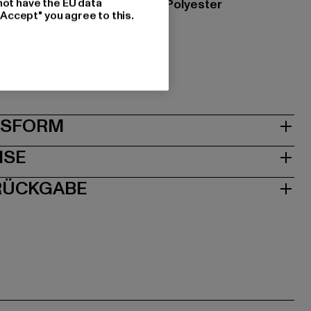
not have the EU data
zung: 80% Baumwolle, 20% Polyester
"Accept" you agree to this.
p |
info@wear-group.com
0 Silkeborg | DK
& PASSFORM
ISE
 RÜCKGABE