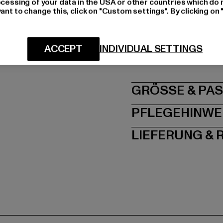
ocessing of your data in the USA or other countries which do 
Materialzusammenset
ant to change this, click on "Custom settings". By clicking on 
Art.Nr: 213212-00075
Hersteller: Wear Grou
ACCEPT
INDIVIDUAL SETTINGS
Hostrupsgade 41 | 860
GRÖSSE 
PFLEGEHINWE
LIEFERUNG &