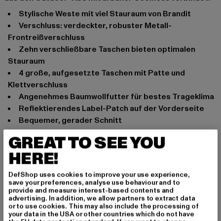
stylische Weste mit viel Stauraum von Brandit
Verschluss: verdeckter, robuster Metall-
Frontreißverschluss
zehn verschließbare Taschen bieten optimalen
Stauraum
4 große, aufgesetzte Taschen mit Patte und
Klettverschluss
angenehmes Baumwollfutter für bestes Trageklima
reflektierendes Label-Patch auf der Vorderseite
bequemer, gerader Schnitt
Anlass: Alltag
GREAT TO SEE YOU
Ausschnitt: Stehkragen
HERE!
Ärmelart: Ärmellos
Verschlussarten: Reißverschluss
DefShop uses cookies to improve your use experience,
save your preferences, analyse use behaviour and to
Schnitt: Normal
provide and measure interest-based contents and
Marke: Brandit
advertising. In addition, we allow partners to extract data
or to use cookies. This may also include the processing of
Kat.: Westen
your data in the USA or other countries which do not have
Farbe: camouflage