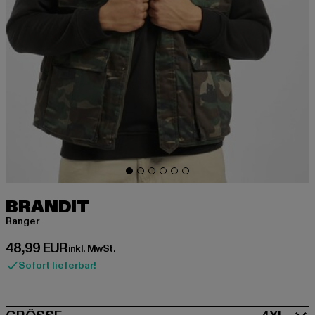
BRANDIT
Ranger
Derzeitiger Preis: 48,99 EUR
48,99 EUR
inkl. MwSt.
Sofort lieferbar!