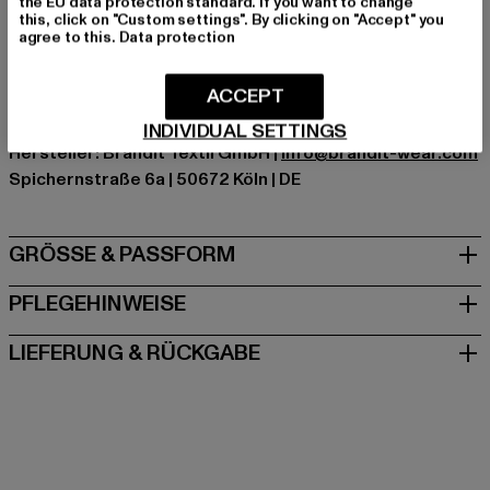
the EU data protection standard. If you want to change
this, click on "Custom settings". By clicking on "Accept" you
Hersteller Farbe: woodland
agree to this.
Data protection
Materialzusammensetzung: 80% Polyester, 20%
Baumwolle
ACCEPT
Art.Nr: BD4014-00992
INDIVIDUAL SETTINGS
Hersteller: Brandit Textil GmbH |
info@brandit-wear.com
Spichernstraße 6a | 50672 Köln | DE
GRÖSSE & PASSFORM
PFLEGEHINWEISE
LIEFERUNG & RÜCKGABE