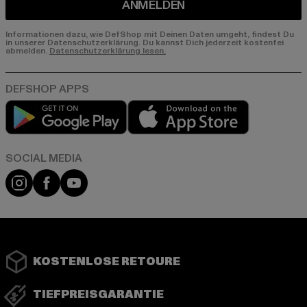
ANMELDEN
Informationen dazu, wie DefShop mit Deinen Daten umgeht, findest Du
in unserer Datenschutzerklärung. Du kannst Dich jederzeit kostenfei
abmelden.
Datenschutzerklärung lesen.
Play market
App store
Instagram
Facebook
YouTube
KOSTENLOSE RETOURE
TIEFPREISGARANTIE