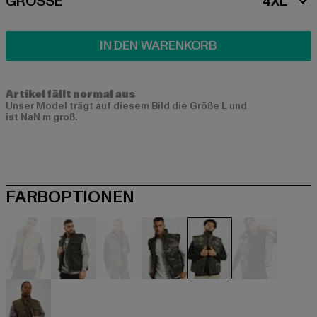
SIZE
GRÖSSE
4XL
IN DEN WARENKORB
Artikel fällt normal aus
Unser Model trägt auf diesem Bild die Größe L und
ist NaN m groß.
FARBOPTIONEN
beige
schwarz
camouflage
camouflage
camouflage
grau