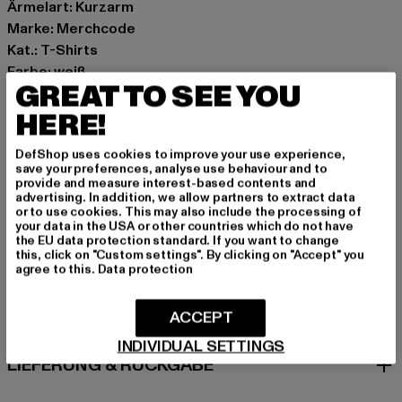
Ärmelart: Kurzarm
Marke: Merchcode
Kat.: T-Shirts
Farbe: weiß
GREAT TO SEE YOU
Hersteller Farbe: wht/blk
Materialzusammensetzung: 100% Baumwolle
HERE!
Art.Nr: MC061-00224
DefShop uses cookies to improve your use experience,
save your preferences, analyse use behaviour and to
Hersteller: TB International GmbH |
info@tbint.de
provide and measure interest-based contents and
advertising. In addition, we allow partners to extract data
Dr.-Robert-Murjahn-Straße 7 | 64372 Ober-Ramstadt |
or to use cookies. This may also include the processing of
DE
your data in the USA or other countries which do not have
the EU data protection standard. If you want to change
this, click on "Custom settings". By clicking on "Accept" you
agree to this.
Data protection
GRÖSSE & PASSFORM
ACCEPT
PFLEGEHINWEISE
INDIVIDUAL SETTINGS
LIEFERUNG & RÜCKGABE