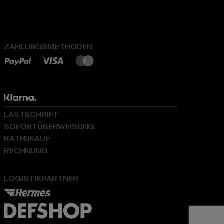
ZAHLUNGSMETHODEN
LASTSCHRIFT
SOFORTÜBERWEISUNG
RATENKAUF
RECHNUNG
LOGISTIKPARTNER