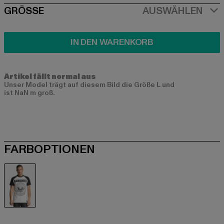
SIZE
GRÖSSE
AUSWÄHLEN
IN DEN WARENKORB
Artikel fällt normal aus
Unser Model trägt auf diesem Bild die Größe L und
ist NaN m groß.
FARBOPTIONEN
weiß