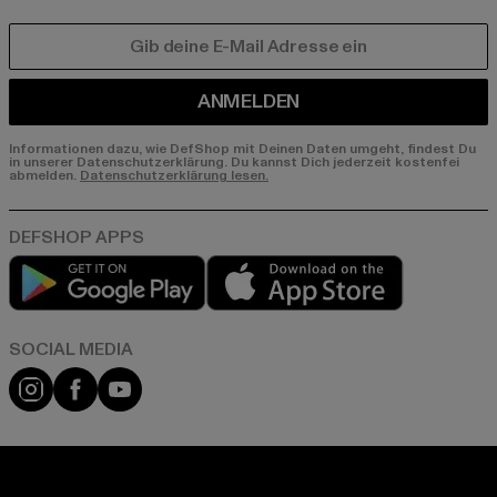
E-MAIL
ANMELDEN
Informationen dazu, wie DefShop mit Deinen Daten umgeht, findest Du
in unserer Datenschutzerklärung. Du kannst Dich jederzeit kostenfei
abmelden.
Datenschutzerklärung lesen.
Play market
App store
Instagram
Facebook
YouTube