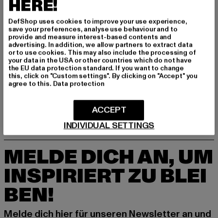
HERE!
DefShop uses cookies to improve your use experience,
GRÖSSE & PASSFORM
save your preferences, analyse use behaviour and to
provide and measure interest-based contents and
advertising. In addition, we allow partners to extract data
PFLEGEHINWEISE
or to use cookies. This may also include the processing of
your data in the USA or other countries which do not have
the EU data protection standard. If you want to change
LIEFERUNG & RÜCKGABE
this, click on "Custom settings". By clicking on "Accept" you
agree to this.
Data protection
ACCEPT
INDIVIDUAL SETTINGS
MELDE DICH AN, UM
INSPIRIERT ZU BLEI
BEN!
Melde dich hier für unseren Newsletter an und