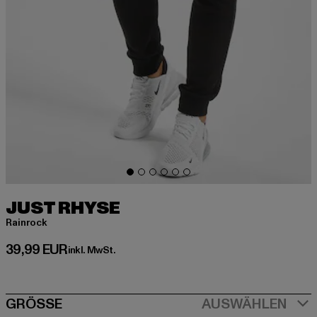
JUST RHYSE
Rainrock
Derzeitiger Preis: 39,99 EUR
39,99 EUR
inkl. MwSt.
SIZE
GRÖSSE
AUSWÄHLEN