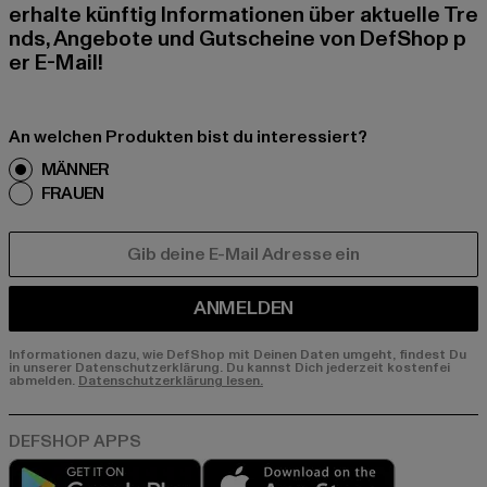
erhalte künftig Informationen über aktuelle Tre
nds, Angebote und Gutscheine von DefShop p
er E-Mail!
An welchen Produkten bist du interessiert?
MÄNNER
FRAUEN
E-MAIL
ANMELDEN
Informationen dazu, wie DefShop mit Deinen Daten umgeht, findest Du
in unserer Datenschutzerklärung. Du kannst Dich jederzeit kostenfei
abmelden.
Datenschutzerklärung lesen.
Play market
App store