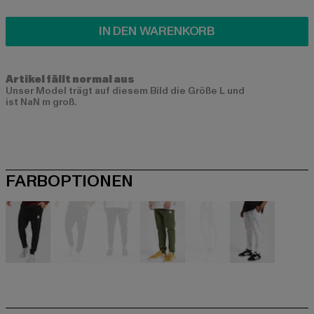
IN DEN WARENKORB
Artikel fällt normal aus
Unser Model trägt auf diesem Bild die Größe L und
ist NaN m groß.
FARBOPTIONEN
schwarz
schwarz
schwarz
olive
weiß
weiß