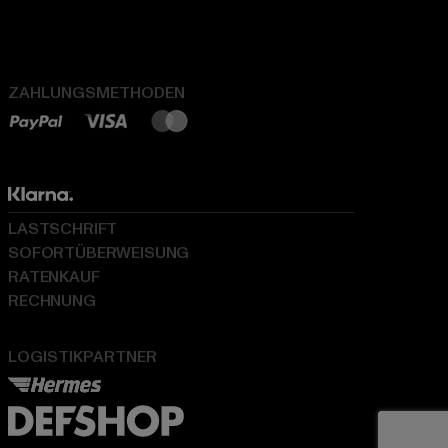
ZAHLUNGSMETHODEN
LASTSCHRIFT
SOFORTÜBERWEISUNG
RATENKAUF
RECHNUNG
LOGISTIKPARTNER