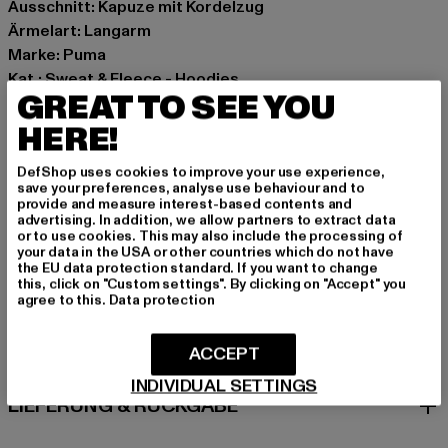
Ausschnitt: Kapuze mit Kordelzug
Ärmelart: Langarm
Marke: Puma
Kat.: Sweat & Fleece - Hoodies
GREAT TO SEE YOU
Farbe: grau
Hersteller Farbe: lightgrey heather
HERE!
Materialzusammensetzung: 100% Baumwolle
DefShop uses cookies to improve your use experience,
Art.Nr: 536114-05368
save your preferences, analyse use behaviour and to
provide and measure interest-based contents and
advertising. In addition, we allow partners to extract data
Hersteller: PUMA Europe GmbH |
service@puma.com
or to use cookies. This may also include the processing of
PUMA Way 1 | 91074 Herzogenaurach | DE
your data in the USA or other countries which do not have
the EU data protection standard. If you want to change
this, click on "Custom settings". By clicking on "Accept" you
agree to this.
Data protection
GRÖSSE & PASSFORM
ACCEPT
PFLEGEHINWEISE
INDIVIDUAL SETTINGS
LIEFERUNG & RÜCKGABE