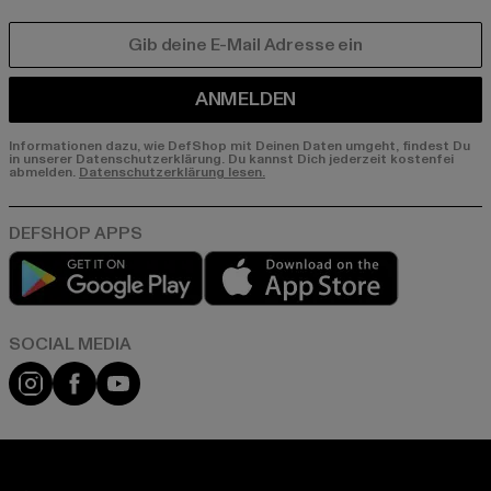
E-MAIL
ANMELDEN
Informationen dazu, wie DefShop mit Deinen Daten umgeht, findest Du
in unserer Datenschutzerklärung. Du kannst Dich jederzeit kostenfei
abmelden.
Datenschutzerklärung lesen.
Play market
App store
Instagram
Facebook
YouTube