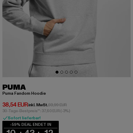
PUMA
Puma Fandom Hoodie
Derzeitiger Preis: 38,54 EUR
38,54 EUR
Aktionspreis: 93,99 EUR
inkl. MwSt.
93,99 EUR
30-Tage-Bestpreis**: 37,60 EUR
(-3%)
Sofort lieferbar!
-59% DEAL ENDET IN