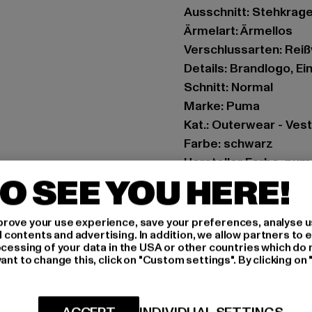
Ausschnitt: Stehkrag
Ärmelart: Ärmellos
Verschlussarten: Rei
Details: Brandlogo, E
Schnitt: Normal
Marke: Puma
Kat.: Outerwear - Ves
Farbe: schwarz
Hersteller Farbe: pum
O SEE YOU HERE!
Materialzusammenset
Art.Nr: 626727-10645
rove your use experience, save your preferences, analyse u
ontents and advertising. In addition, we allow partners to e
Hersteller: PUMA Eu
ocessing of your data in the USA or other countries which do 
PUMA Way 1 | 91074 H
ant to change this, click on "Custom settings". By clicking on 
GRÖSSE 