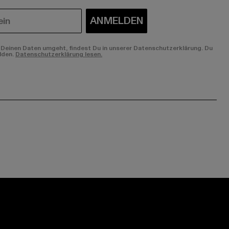
ANMELDEN
Deinen Daten umgeht, findest Du in unserer Datenschutzerklärung. Du
lden.
Datenschutzerklärung lesen.