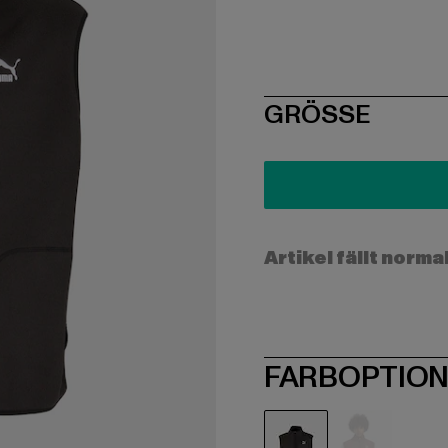
SIZE
GRÖSSE
Artikel fällt norma
FARBOPTIO