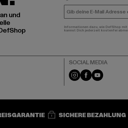
E-MAIL
 an und
elle
Informationen dazu, wie DefShop mit 
 DefShop
kannst Dich jederzeit kostenfei abme
e
Instagram
Facebook
YouTube
REISGARANTIE
SICHERE BEZAHLUNG