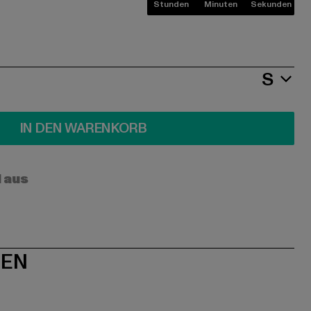
Stunden
Minuten
Sekunden
S
IN DEN WARENKORB
l aus
NEN