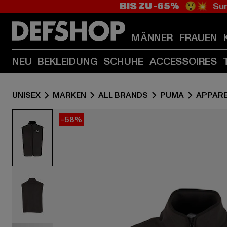
BIS ZU -65%
😲💥 Sum
MÄNNER
FRAUEN
NEU
BEKLEIDUNG
SCHUHE
ACCESSOIRES
UNISEX
MARKEN
ALL BRANDS
PUMA
APPAR
-58%