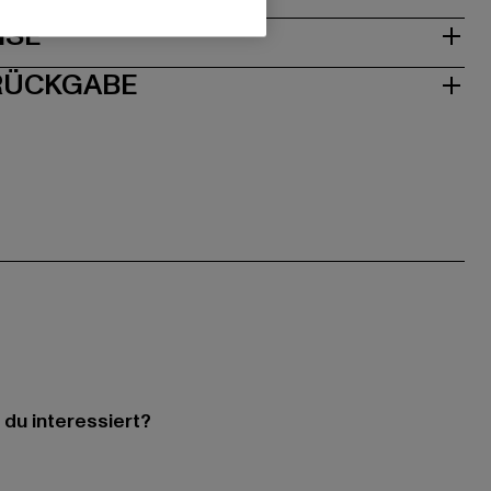
ISE
 RÜCKGABE
 du interessiert?