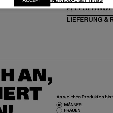
ACCEPT
INDIVIDUAL SETTINGS
PFLEGEHINWE
LIEFERUNG &
H AN,
IERT
An welchen Produkten bist
N!
MÄNNER
FRAUEN