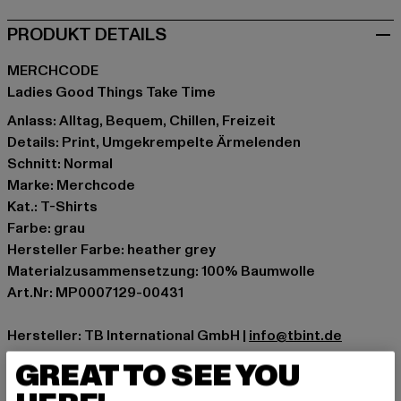
PRODUKT DETAILS
MERCHCODE
Ladies Good Things Take Time
Anlass: Alltag, Bequem, Chillen, Freizeit
Details: Print, Umgekrempelte Ärmelenden
Schnitt: Normal
Marke: Merchcode
Kat.: T-Shirts
Farbe: grau
Hersteller Farbe: heather grey
Materialzusammensetzung: 100% Baumwolle
Art.Nr: MP0007129-00431
Hersteller: TB International GmbH |
info@tbint.de
Dr.-Robert-Murjahn-Straße 7 | 64372 Ober-Ramstadt |
GREAT TO SEE YOU
DE