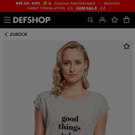
BIS ZU -65%
😲💥 Summer Sale Reloaded — absolute
Zum
Zum
RABATTESKALATION ❯❯
ZUM SALE
❮❮
Inhalt
Fußzeile
springen
springen
ZURÜCK