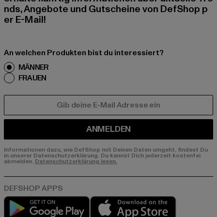
nds, Angebote und Gutscheine von DefShop p
er E-Mail!
An welchen Produkten bist du interessiert?
MÄNNER
FRAUEN
E-MAIL
ANMELDEN
Informationen dazu, wie DefShop mit Deinen Daten umgeht, findest Du
in unserer Datenschutzerklärung. Du kannst Dich jederzeit kostenfei
abmelden.
Datenschutzerklärung lesen.
Play market
App store