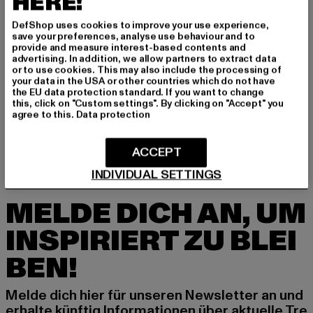
HERE!
DefShop uses cookies to improve your use experience,
GRÖSSE & PASSFORM
save your preferences, analyse use behaviour and to
provide and measure interest-based contents and
advertising. In addition, we allow partners to extract data
PFLEGEHINWEISE
or to use cookies. This may also include the processing of
your data in the USA or other countries which do not have
LIEFERUNG & RÜCKGABE
the EU data protection standard. If you want to change
this, click on "Custom settings". By clicking on "Accept" you
agree to this.
Data protection
ACCEPT
INDIVIDUAL SETTINGS
MELDE DICH AN, UM
INSPIRIERT ZU BLEI
BEN!
Melde dich hier für unseren Newsletter an und
erhalte künftig Informationen über aktuelle Tre