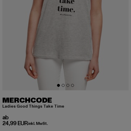
MERCHCODE
Ladies Good Things Take Time
Derzeitiger Preis: ab 24,99 EUR
ab
24,99 EUR
inkl. MwSt.