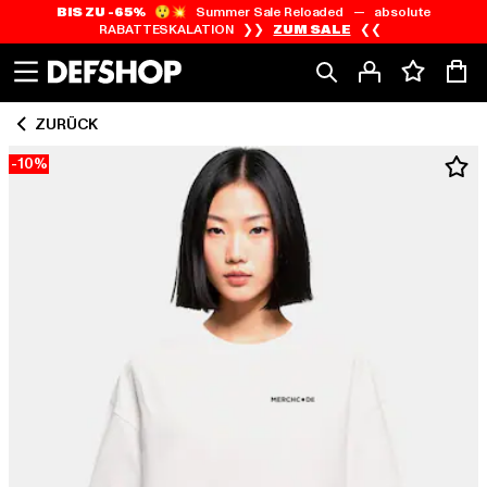
BIS ZU -65%
😲💥 Summer Sale Reloaded — absolute
Zum
Zum
RABATTESKALATION ❯❯
ZUM SALE
❮❮
Inhalt
Fußzeile
springen
springen
ZURÜCK
-10%