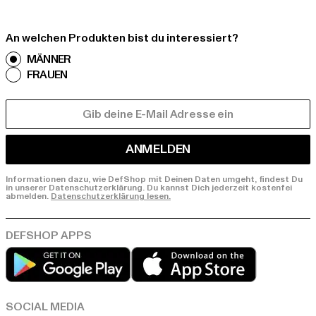
An welchen Produkten bist du interessiert?
MÄNNER
FRAUEN
E-MAIL
ANMELDEN
Informationen dazu, wie DefShop mit Deinen Daten umgeht, findest Du
in unserer Datenschutzerklärung. Du kannst Dich jederzeit kostenfei
abmelden.
Datenschutzerklärung lesen.
Play market
App store