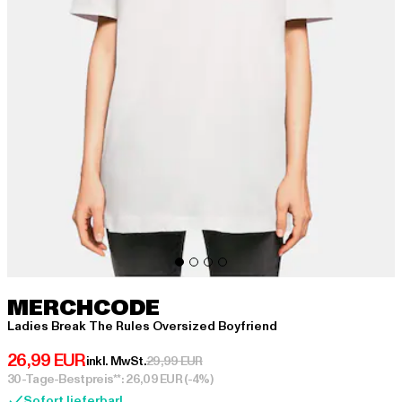
MERCHCODE
Ladies Break The Rules Oversized Boyfriend
Derzeitiger Preis: 26,99 EUR
26,99 EUR
Aktionspreis: 29,99 EUR
inkl. MwSt.
29,99 EUR
30-Tage-Bestpreis**: 26,09 EUR
(-4%)
Sofort lieferbar!