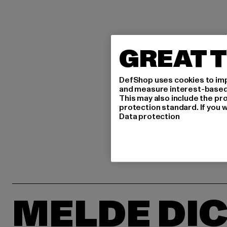
GREAT T
DefShop uses cookies to imp
and measure interest-based c
This may also include the pr
protection standard. If you w
Data protection
MELDE DIC