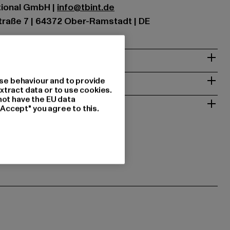
ational GmbH |
info@tbint.de
traße 7 | 64372 Ober-Ramstadt | DE
& PASSFORM
ISE
se behaviour and to provide
xtract data or to use cookies.
not have the EU data
 RÜCKGABE
"Accept" you agree to this.