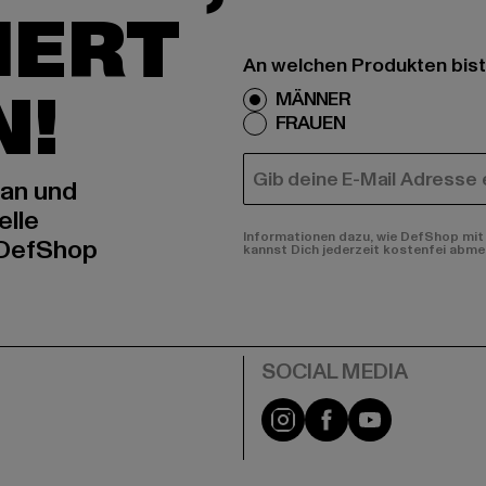
IERT
An welchen Produkten bist
N!
MÄNNER
FRAUEN
E-MAIL
 an und
elle
Informationen dazu, wie DefShop mit 
 DefShop
kannst Dich jederzeit kostenfei abme
e
Instagram
Facebook
YouTube