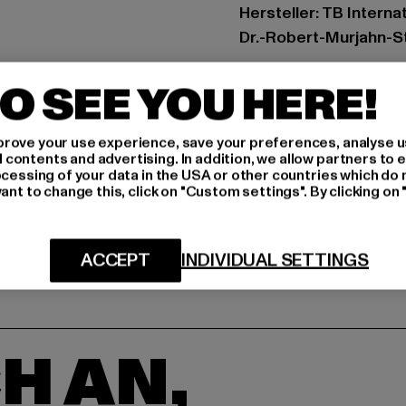
Hersteller: TB Intern
Dr.-Robert-Murjahn-S
O SEE YOU HERE!
GRÖSSE 
PFLEGEHINWE
rove your use experience, save your preferences, analyse u
ontents and advertising. In addition, we allow partners to e
ocessing of your data in the USA or other countries which do 
LIEFERUNG &
ant to change this, click on "Custom settings". By clicking on 
ACCEPT
INDIVIDUAL SETTINGS
H AN,