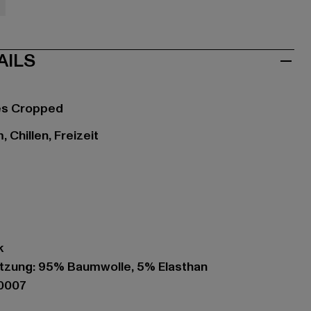
iß
AILS
es Cropped
 Chillen, Freizeit
k
zung: 95% Baumwolle, 5% Elasthan
0007