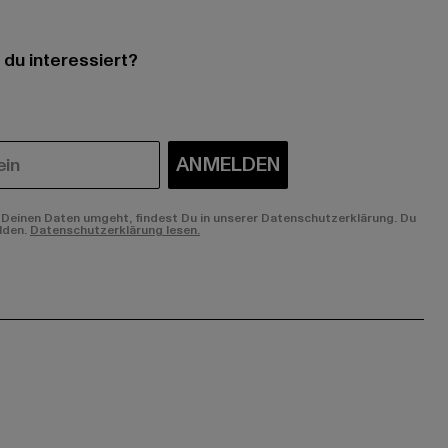
 du interessiert?
ANMELDEN
Deinen Daten umgeht, findest Du in unserer Datenschutzerklärung. Du
lden.
Datenschutzerklärung lesen.