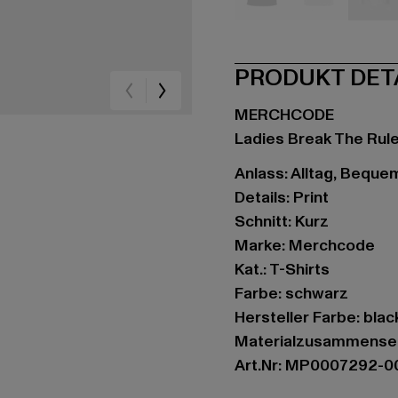
schwarz
grau
we
PRODUKT DET
MERCHCODE
Ladies Break The Rul
Anlass: Alltag, Bequem,
Details: Print
Schnitt: Kurz
Marke: Merchcode
Kat.: T-Shirts
Farbe: schwarz
Hersteller Farbe: blac
Materialzusammenset
Art.Nr: MP0007292-0