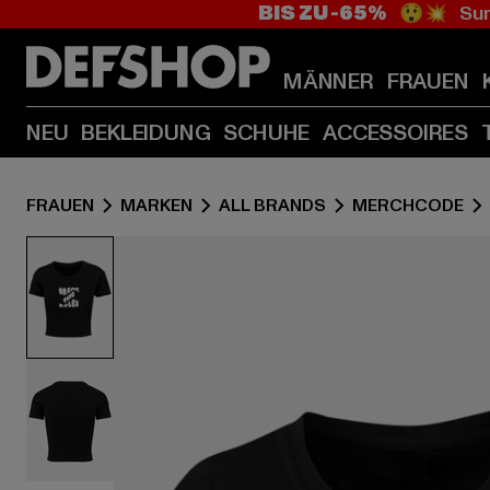
BIS ZU -65%
😲💥 Sum
MÄNNER
FRAUEN
NEU
BEKLEIDUNG
SCHUHE
ACCESSOIRES
FRAUEN
MARKEN
ALL BRANDS
MERCHCODE