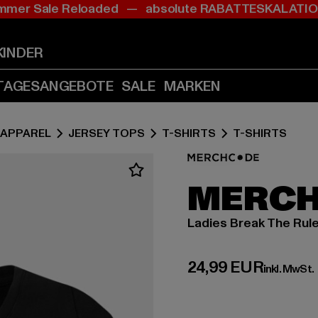
mer Sale Reloaded — absolute RABATTESKALAT
Zum
Zum
Inhalt
Fußzeile
springen
springen
KINDER
(Enter
(Enter
drücken)
drücken)
TAGESANGEBOTE
SALE
MARKEN
APPAREL
JERSEY TOPS
T-SHIRTS
T-SHIRTS
MERC
Ladies Break The Rul
Derzeitiger Preis:
24,99 EUR
inkl. MwSt.