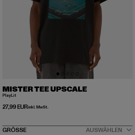
MISTER TEE UPSCALE
PlayLit
Derzeitiger Preis: 27,99 EUR
27,99 EUR
inkl. MwSt.
SIZE
GRÖSSE
AUSWÄHLEN