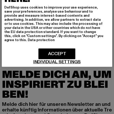
GRÖSSE & PASSFORM
DefShop uses cookies to improve your use experience,
save your preferences, analyse use behaviour and to
provide and measure interest-based contents and
PFLEGEHINWEISE
advertising. In addition, we allow partners to extract data
or to use cookies. This may also include the processing of
your data in the USA or other countries which do not have
LIEFERUNG & RÜCKGABE
the EU data protection standard. If you want to change
this, click on "Custom settings". By clicking on "Accept" you
agree to this.
Data protection
ACCEPT
INDIVIDUAL SETTINGS
MELDE DICH AN, UM
INSPIRIERT ZU BLEI
BEN!
Melde dich hier für unseren Newsletter an und
erhalte künftig Informationen über aktuelle Tre