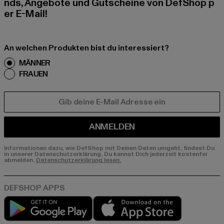
nds, Angebote und Gutscheine von DefShop p
er E-Mail!
An welchen Produkten bist du interessiert?
MÄNNER
FRAUEN
E-MAIL
ANMELDEN
Informationen dazu, wie DefShop mit Deinen Daten umgeht, findest Du
in unserer Datenschutzerklärung. Du kannst Dich jederzeit kostenfei
abmelden.
Datenschutzerklärung lesen.
Play market
App store