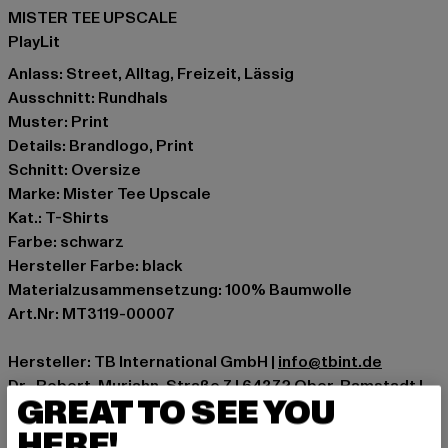
MISTER TEE UPSCALE
PlayLit
Anlass: Street, Alltag, Freizeit, Lässig
Ausschnitt: Rundhals
Muster: Print
Details: Brandlogo, Print
Schnitt: Oversize
Marke: Mister Tee Upscale
Kat.: T-Shirts
Farbe: schwarz
Hersteller Farbe: black
Materialzusammensetzung: 100% Baumwolle
Art.Nr: MT3119-00007
Hersteller: TB International GmbH |
info@tbint.de
Dr.-Robert-Murjahn-Straße 7 | 64372 Ober-Ramstadt |
GREAT TO SEE YOU
DE
HERE!