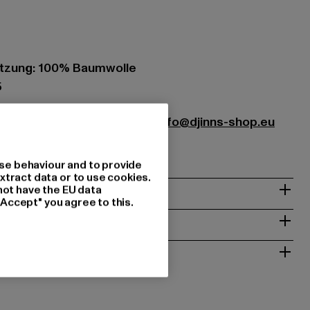
tzung: 100% Baumwolle
5
istribution GmbH & Co. KG |
info@djinns-shop.eu
 Mülheim an der Ruhr | DE
se behaviour and to provide
xtract data or to use cookies.
& PASSFORM
not have the EU data
"Accept" you agree to this.
ISE
 RÜCKGABE