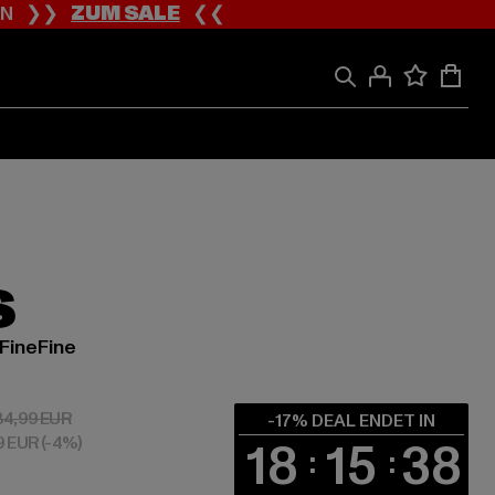
ION ❯❯
ZUM SALE
❮❮
S
FineFine
 29,04 EUR
Aktionspreis: 34,99 EUR
34,99 EUR
-17% DEAL ENDET IN
99 EUR
(-4%)
18
15
37