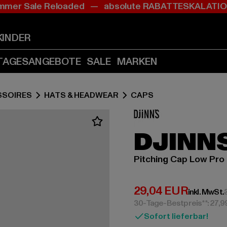
mer Sale Reloaded — absolute RABATTESKALAT
Zum
Zum
Inhalt
Fußzeile
springen
springen
KINDER
(Enter
(Enter
drücken)
drücken)
TAGESANGEBOTE
SALE
MARKEN
SSOIRES
HATS & HEADWEAR
CAPS
DJINN
Pitching Cap Low Pro 
Derzeitiger Preis:
29,04 EUR
inkl. MwSt.
30-Tage-Bestpreis**: 27,
Sofort lieferbar!