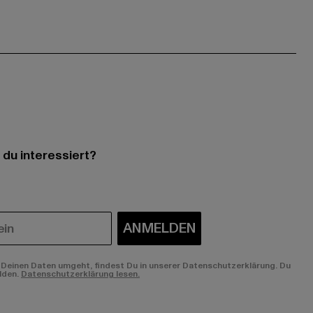
 du interessiert?
ANMELDEN
Deinen Daten umgeht, findest Du in unserer Datenschutzerklärung. Du
lden.
Datenschutzerklärung lesen.