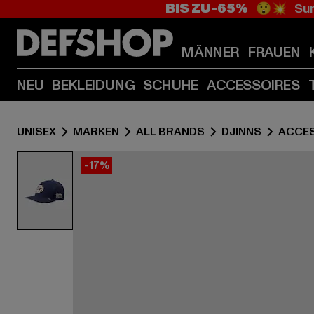
BIS ZU -65%
😲💥 Sum
MÄNNER
FRAUEN
NEU
BEKLEIDUNG
SCHUHE
ACCESSOIRES
UNISEX
MARKEN
ALL BRANDS
DJINNS
ACCE
-17%