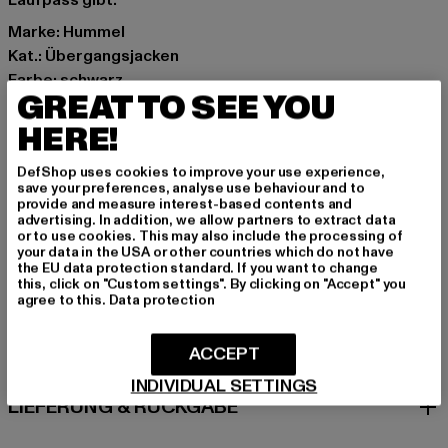
Laufpass gibt.
Marke: Hummel
Kat.: Übergangsjacken
Farbe: schwarz
GREAT TO SEE YOU
Hersteller Farbe: black
Materialzusammensetzung: 93% Polyester, 7% Elasthan
HERE!
Art.Nr: HUM126-016-00007
DefShop uses cookies to improve your use experience,
save your preferences, analyse use behaviour and to
Hersteller: HUMMEL CENOZOIC APS |
provide and measure interest-based contents and
advertising. In addition, we allow partners to extract data
info@newlinehalo.com
or to use cookies. This may also include the processing of
Balticagade 20 | 8000 Aarhus C | DK
your data in the USA or other countries which do not have
the EU data protection standard. If you want to change
this, click on "Custom settings". By clicking on "Accept" you
agree to this.
Data protection
GRÖSSE & PASSFORM
ACCEPT
PFLEGEHINWEISE
INDIVIDUAL SETTINGS
LIEFERUNG & RÜCKGABE