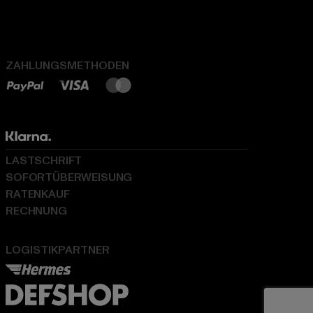
ZAHLUNGSMETHODEN
LASTSCHRIFT
SOFORTÜBERWEISUNG
RATENKAUF
RECHNUNG
LOGISTIKPARTNER