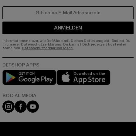
E-MAIL
ANMELDEN
Informationen dazu, wie DefShop mit Deinen Daten umgeht, findest Du
in unserer Datenschutzerklärung. Du kannst Dich jederzeit kostenfei
abmelden.
Datenschutzerklärung lesen.
Play market
App store
Instagram
Facebook
YouTube