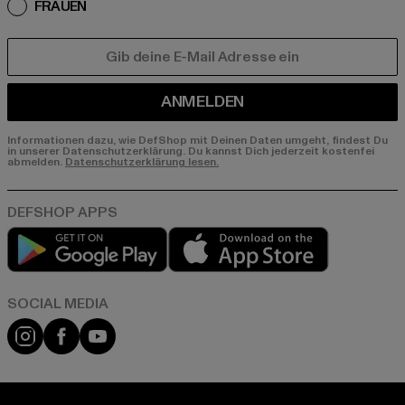
FRAUEN
E-MAIL
ANMELDEN
Informationen dazu, wie DefShop mit Deinen Daten umgeht, findest Du
in unserer Datenschutzerklärung. Du kannst Dich jederzeit kostenfei
abmelden.
Datenschutzerklärung lesen.
Play market
App store
Instagram
Facebook
YouTube