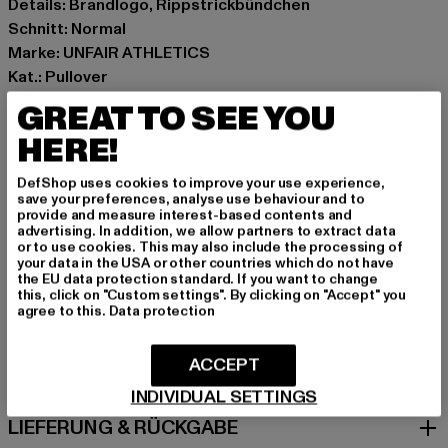
Details: Brandlogo, Rippstrickbündchen
Schnitt: Normal
Marke: UNFAIR ATHLETICS
Kat.: Pullover
Farbe: violet
GREAT TO SEE YOU
Hersteller Farbe: lavender
HERE!
Materialzusammensetzung: 67% Baumwolle, 33%
Polyester
DefShop uses cookies to improve your use experience,
Art.Nr: UNFR26-009-00928
save your preferences, analyse use behaviour and to
provide and measure interest-based contents and
advertising. In addition, we allow partners to extract data
Hersteller: UTEX GmbH |
info@unfairathletics.com
or to use cookies. This may also include the processing of
your data in the USA or other countries which do not have
Tulbeckstraße 32 | 80339 München | DE
the EU data protection standard. If you want to change
this, click on "Custom settings". By clicking on "Accept" you
agree to this.
Data protection
GRÖSSE & PASSFORM
ACCEPT
PFLEGEHINWEISE
INDIVIDUAL SETTINGS
LIEFERUNG & RÜCKGABE