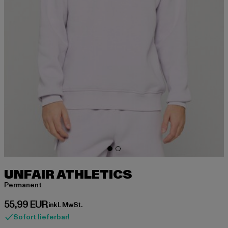
UNFAIR ATHLETICS
Permanent
Derzeitiger Preis: 55,99 EUR
55,99 EUR
inkl. MwSt.
Sofort lieferbar!