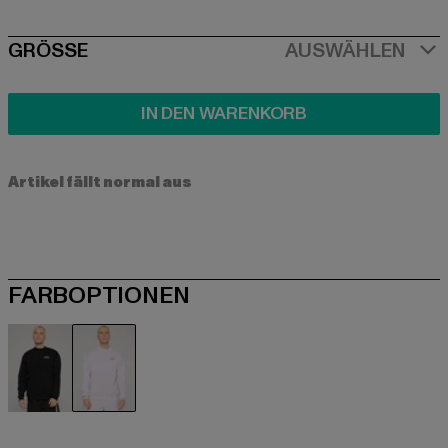
SIZE
GRÖSSE
AUSWÄHLEN
IN DEN WARENKORB
Artikel fällt normal aus
FARBOPTIONEN
schwarz
violet