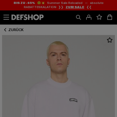
BIS ZU -65%
😲💥 Summer Sale Reloaded — absolute
Zum
Zum
RABATTESKALATION ❯❯
ZUM SALE
❮❮
Inhalt
Fußzeile
springen
springen
ZURÜCK