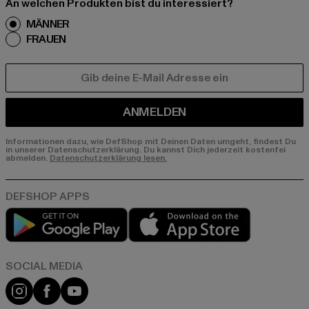
An welchen Produkten bist du interessiert?
MÄNNER
FRAUEN
E-MAIL
ANMELDEN
Informationen dazu, wie DefShop mit Deinen Daten umgeht, findest Du
in unserer Datenschutzerklärung. Du kannst Dich jederzeit kostenfei
abmelden.
Datenschutzerklärung lesen.
Play market
App store
Instagram
Facebook
YouTube