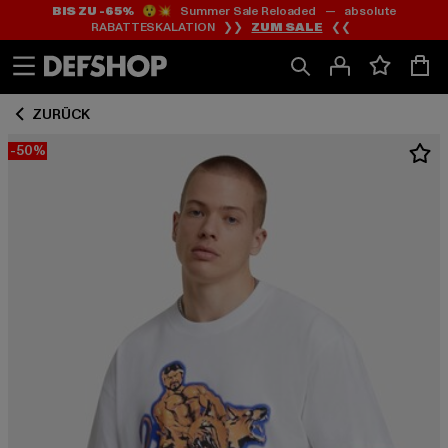
BIS ZU -65%
😲💥 Summer Sale Reloaded — absolute
Zum
Zum
RABATTESKALATION ❯❯
ZUM SALE
❮❮
Inhalt
Fußzeile
springen
springen
ZURÜCK
-50%