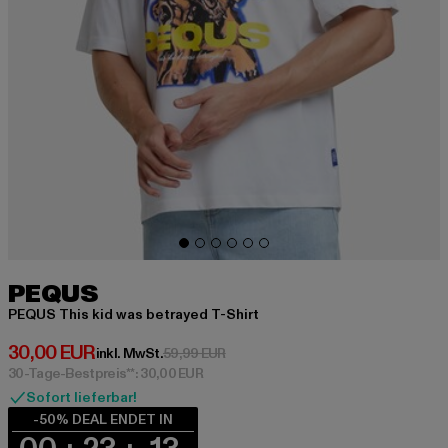
PEQUS
PEQUS This kid was betrayed T-Shirt
Derzeitiger Preis: 30,00 EUR
30,00 EUR
Aktionspreis: 59,99 EUR
inkl. MwSt.
59,99 EUR
30-Tage-Bestpreis**: 30,00 EUR
Sofort lieferbar!
-50% DEAL ENDET IN