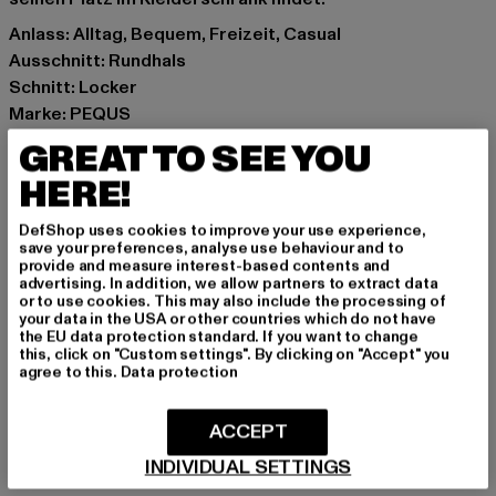
Anlass: Alltag, Bequem, Freizeit, Casual
Ausschnitt: Rundhals
Schnitt: Locker
Marke: PEQUS
Kat.: T-Shirts
GREAT TO SEE YOU
Farbe: weiß
HERE!
Hersteller Farbe: white
Materialzusammensetzung: 100% Baumwolle
DefShop uses cookies to improve your use experience,
Art.Nr: 6061994-00220
save your preferences, analyse use behaviour and to
provide and measure interest-based contents and
advertising. In addition, we allow partners to extract data
Hersteller: Urban Styles Agency GmbH & Co. KG |
or to use cookies. This may also include the processing of
your data in the USA or other countries which do not have
agentur@urbanstylesagency.com
the EU data protection standard. If you want to change
Schanzenstraße 41 | 51063 Köln | DE
this, click on "Custom settings". By clicking on "Accept" you
agree to this.
Data protection
GRÖSSE & PASSFORM
ACCEPT
INDIVIDUAL SETTINGS
PFLEGEHINWEISE