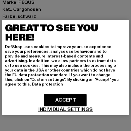
Marke: PEQUS
Kat.: Cargohosen
Farbe: schwarz
Hersteller Farbe: black
GREAT TO SEE YOU
Materialzusammensetzung: 100% Polyester
HERE!
Art.Nr: 60020051-00007
DefShop uses cookies to improve your use experience,
Hersteller: Urban Styles Agency GmbH & Co. KG |
save your preferences, analyse use behaviour and to
provide and measure interest-based contents and
agentur@urbanstylesagency.com
advertising. In addition, we allow partners to extract data
Schanzenstraße 41 | 51063 Köln | DE
or to use cookies. This may also include the processing of
your data in the USA or other countries which do not have
the EU data protection standard. If you want to change
this, click on "Custom settings". By clicking on "Accept" you
agree to this.
Data protection
GRÖSSE & PASSFORM
PFLEGEHINWEISE
ACCEPT
INDIVIDUAL SETTINGS
LIEFERUNG & RÜCKGABE