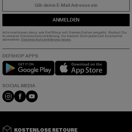
E-MAIL
ANMELDEN
Informationen dazu, wie DefShop mit Deinen Daten umgeht, findest Du
in unserer Datenschutzerklärung. Du kannst Dich jederzeit kostenfei
abmelden.
Datenschutzerklärung lesen.
Play market
App store
Instagram
Facebook
YouTube
KOSTENLOSE RETOURE