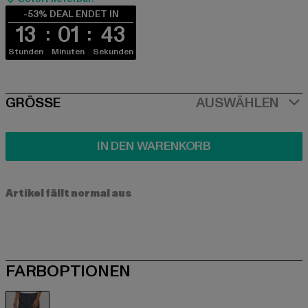
-53% DEAL ENDET IN
13
01
43
Stunden
Minuten
Sekunden
SIZE
GRÖSSE
AUSWÄHLEN
IN DEN WARENKORB
Artikel fällt normal aus
FARBOPTIONEN