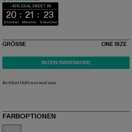
-45% DEAL ENDET IN
20
21
22
Stunden
Minuten
Sekunden
SIZE
GRÖSSE
ONE SIZE
IN DEN WARENKORB
Artikel fällt normal aus
FARBOPTIONEN