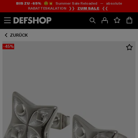
BIS ZU -65%
😲💥 Summer Sale Reloaded — absolute
Zum
Zum
RABATTESKALATION ❯❯
ZUM SALE
❮❮
Inhalt
Fußzeile
springen
springen
ZURÜCK
-45%