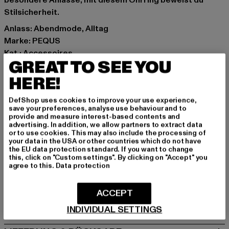
besondere Anlässe, mit diesem Ohrring beweist du
Stilsicherheit.
Anlass: Abendmode, Alltag
Marke: PEQUS
Kat.: Accessoires
GREAT TO SEE YOU
Farbe: silberfarben
Hersteller Farbe: silver
HERE!
Materialzusammensetzung: 100% Rostfreier Stahl
DefShop uses cookies to improve your use experience,
Art.Nr: PD00004622-00473
save your preferences, analyse use behaviour and to
provide and measure interest-based contents and
advertising. In addition, we allow partners to extract data
Hersteller: Urban Styles Agency GmbH & Co. KG |
or to use cookies. This may also include the processing of
agentur@urbanstylesagency.com
your data in the USA or other countries which do not have
the EU data protection standard. If you want to change
Schanzenstraße 41 | 51063 Köln | DE
this, click on "Custom settings". By clicking on "Accept" you
agree to this.
Data protection
GRÖSSE & PASSFORM
ACCEPT
PFLEGEHINWEISE
INDIVIDUAL SETTINGS