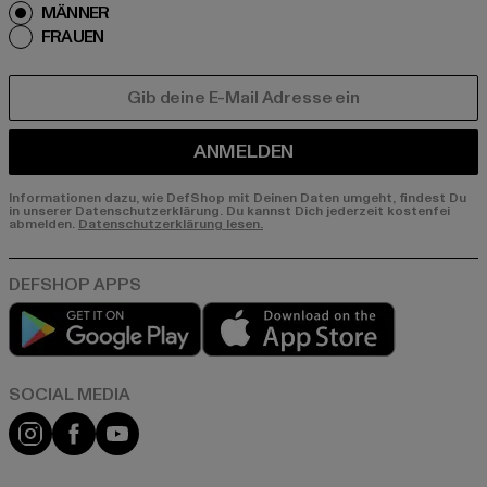
MÄNNER
FRAUEN
E-MAIL
ANMELDEN
Informationen dazu, wie DefShop mit Deinen Daten umgeht, findest Du
in unserer Datenschutzerklärung. Du kannst Dich jederzeit kostenfei
abmelden.
Datenschutzerklärung lesen.
Play market
App store
Instagram
Facebook
YouTube