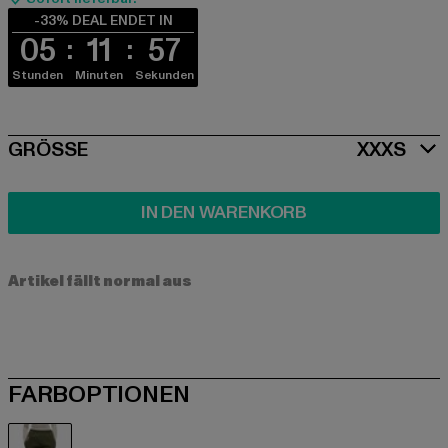
-33% DEAL ENDET IN
05
11
57
Stunden
Minuten
Sekunden
SIZE
GRÖSSE
XXXS
IN DEN WARENKORB
Artikel fällt normal aus
FARBOPTIONEN