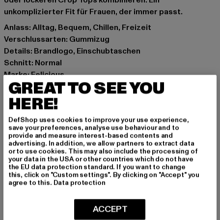
oder lockeren Crop Tops kombinieren. Ein
unkomplizierter Fit für Frauen, der immer passt.
Anlass: Alltag, Bequem, Chillen, Freizeit
Verschlussarten: Gummizug
Details: Brandlogo, Einschubtaschen
Schnitt: Normal
Marke: Felicious
GREAT TO SEE YOU
Kat.: Trousers - Sweat
Farbe: grün
HERE!
Hersteller Farbe: green
DefShop uses cookies to improve your use experience,
Materialzusammensetzung: 65% Baumwolle, 35%
save your preferences, analyse use behaviour and to
Polyester
provide and measure interest-based contents and
advertising. In addition, we allow partners to extract data
Art.Nr: PD00003774-00110
or to use cookies. This may also include the processing of
your data in the USA or other countries which do not have
the EU data protection standard. If you want to change
Hersteller: Urban Styles Agency GmbH & Co. KG |
this, click on "Custom settings". By clicking on "Accept" you
agentur@urbanstylesagency.com
agree to this.
Data protection
Schanzenstraße 41 | 51063 Köln | DE
ACCEPT