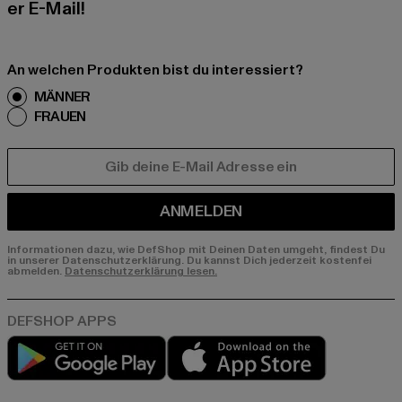
er E-Mail!
An welchen Produkten bist du interessiert?
MÄNNER
FRAUEN
E-MAIL
ANMELDEN
Informationen dazu, wie DefShop mit Deinen Daten umgeht, findest Du
in unserer Datenschutzerklärung. Du kannst Dich jederzeit kostenfei
abmelden.
Datenschutzerklärung lesen.
Play market
App store