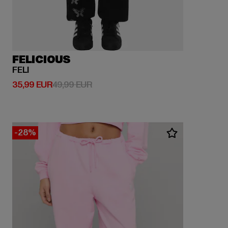
FELICIOUS
FELI
Derzeitiger Preis: 35,99 EUR
Aktionspreis: 49,99 EUR
35,99 EUR
49,99 EUR
-28%