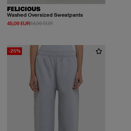
FELICIOUS
Washed Oversized Sweatpants
Derzeitiger Preis: 45,09 EUR
Aktionspreis: 54,99 EUR
45,09 EUR
54,99 EUR
-25%