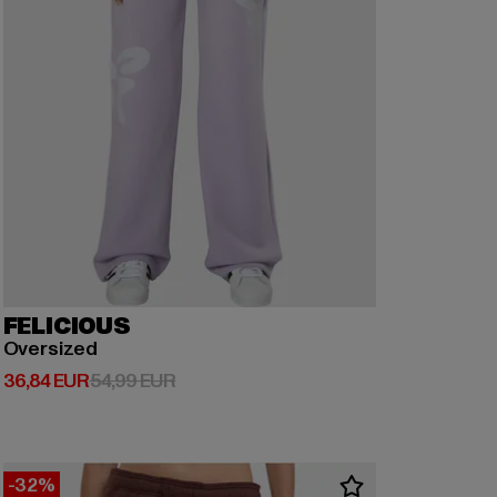
FELICIOUS
Oversized
Derzeitiger Preis: 36,84 EUR
Aktionspreis: 54,99 EUR
36,84 EUR
54,99 EUR
-32%