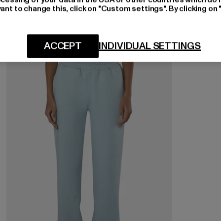
ant to change this, click on "Custom settings". By clicking on 
-32%
ACCEPT
INDIVIDUAL SETTINGS