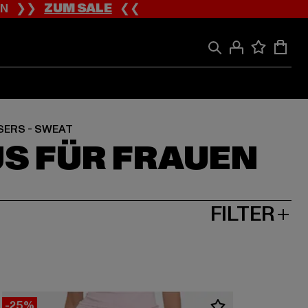
ION ❯❯
ZUM SALE
❮❮
ERS - SWEAT
US FÜR FRAUEN
FILTER
-25%