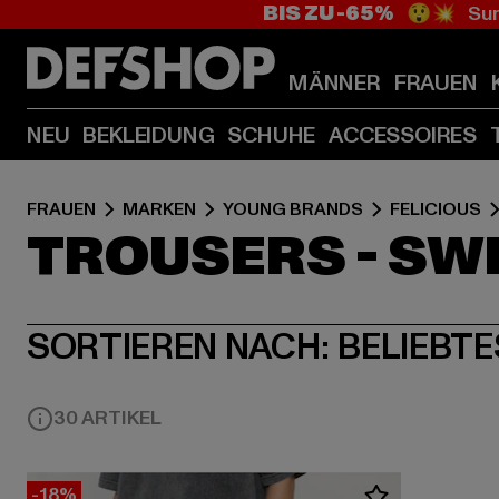
BIS ZU -65%
😲💥 Sum
MÄNNER
FRAUEN
NEU
BEKLEIDUNG
SCHUHE
ACCESSOIRES
FRAUEN
MARKEN
YOUNG BRANDS
FELICIOUS
TROUSERS - SW
SORTIEREN NACH:
BELIEBTE
30 ARTIKEL
-18%