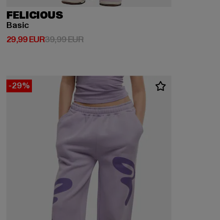
FELICIOUS
Basic
Derzeitiger Preis: 29,99 EUR
Aktionspreis: 39,99 EUR
29,99 EUR
39,99 EUR
-29%