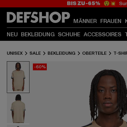
BIS ZU -65%
😲💥 Sum
MÄNNER
FRAUEN
NEU
BEKLEIDUNG
SCHUHE
ACCESSOIRES
UNISEX
SALE
BEKLEIDUNG
OBERTEILE
T-SHI
-60%