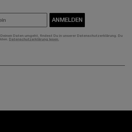
ANMELDEN
Deinen Daten umgeht, findest Du in unserer Datenschutzerklärung. Du
lden.
Datenschutzerklärung lesen.