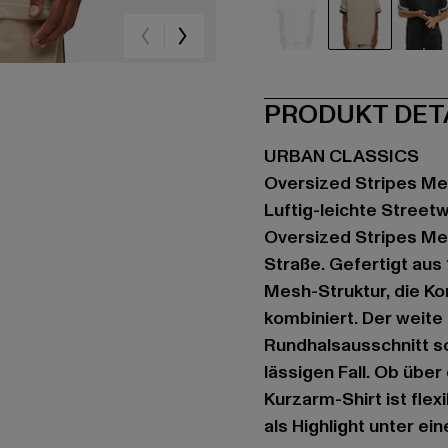
beige
beige
sc
PRODUKT DET
URBAN CLASSICS
Oversized Stripes M
Luftig-leichte Street
Oversized Stripes Mes
Straße. Gefertigt aus
Mesh-Struktur, die K
kombiniert. Der weite
Rundhalsausschnitt s
lässigen Fall. Ob übe
Kurzarm-Shirt ist flex
als Highlight unter ei