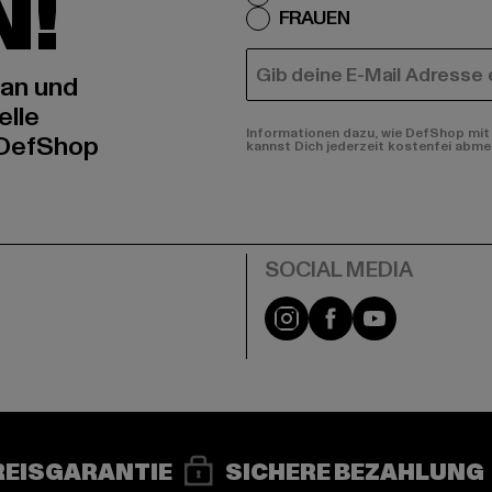
N!
FRAUEN
E-MAIL
 an und
elle
Informationen dazu, wie DefShop mit 
 DefShop
kannst Dich jederzeit kostenfei abme
e
Instagram
Facebook
YouTube
REISGARANTIE
SICHERE BEZAHLUNG