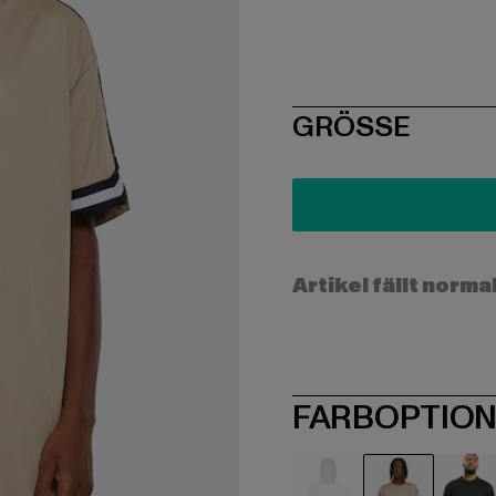
SIZE
GRÖSSE
Artikel fällt norma
FARBOPTIO