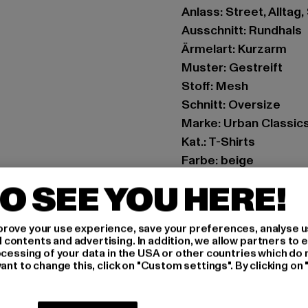
Anlass: Street, Alltag,
Ausschnitt: Rundhals
Ärmelart: Kurzarm
Muster: Gestreift
Stoff: Mesh
Schnitt: Oversize
Marke: Urban Classic
Kat.: T-Shirts
Farbe: beige
Hersteller Farbe: uni
O SEE YOU HERE!
Materialzusammenset
Art.Nr: TB2890-0373
rove your use experience, save your preferences, analyse u
ontents and advertising. In addition, we allow partners to e
Hersteller: TB Intern
ocessing of your data in the USA or other countries which do 
ant to change this, click on "Custom settings". By clicking on 
Dr.-Robert-Murjahn-S