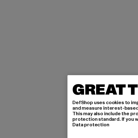
GREAT T
DefShop uses cookies to imp
and measure interest-based c
This may also include the pr
protection standard. If you w
Data protection