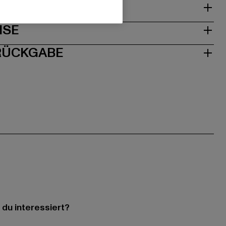
& PASSFORM
ISE
 RÜCKGABE
 du interessiert?