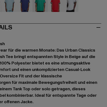
hwarz
blau
blau
grün
rot
weiß
AILS
esh
wear für die warmen Monate: Das Urban Classics
h Tee bringt entspannten Style in Beige auf die
 100% Polyester bietet es eine atmungsaktive
omfort und einen unkomplizierten Casual-Look
 Oversize Fit und der klassische
orgen für maximale Bewegungsfreiheit und einen
r einem Tank Top oder solo getragen, dieses
ibel kombinierbar. Ideal für entspannte Tage oder
ner offenen Jacke.