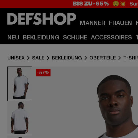
BIS ZU -65%
😲💥 Sum
MÄNNER
FRAUEN
NEU
BEKLEIDUNG
SCHUHE
ACCESSOIRES
UNISEX
SALE
BEKLEIDUNG
OBERTEILE
T-SHI
-57%