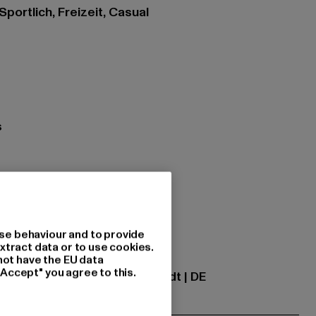
 Sportlich, Freizeit, Casual
s
e
zung: 100% Polyester
se behaviour and to provide
xtract data or to use cookies.
ational GmbH |
info@tbint.de
not have the EU data
"Accept" you agree to this.
traße 7 | 64372 Ober-Ramstadt | DE