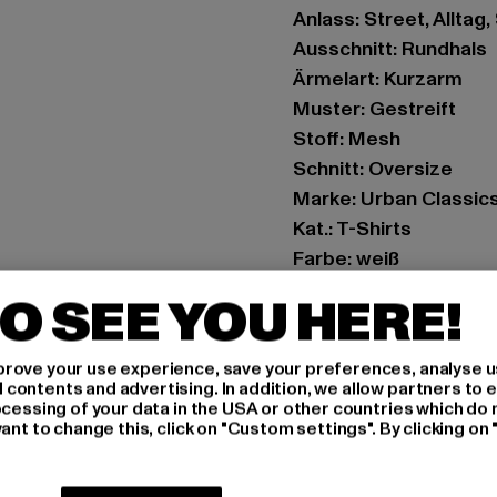
Anlass: Street, Alltag,
Ausschnitt: Rundhals
Ärmelart: Kurzarm
Muster: Gestreift
Stoff: Mesh
Schnitt: Oversize
Marke: Urban Classic
Kat.: T-Shirts
Farbe: weiß
Hersteller Farbe: whit
O SEE YOU HERE!
Materialzusammenset
Art.Nr: TB2890-00220
rove your use experience, save your preferences, analyse u
ontents and advertising. In addition, we allow partners to e
Hersteller: TB Intern
ocessing of your data in the USA or other countries which do 
ant to change this, click on "Custom settings". By clicking on 
Dr.-Robert-Murjahn-S