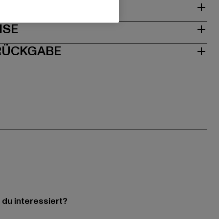
& PASSFORM
ISE
 RÜCKGABE
 du interessiert?