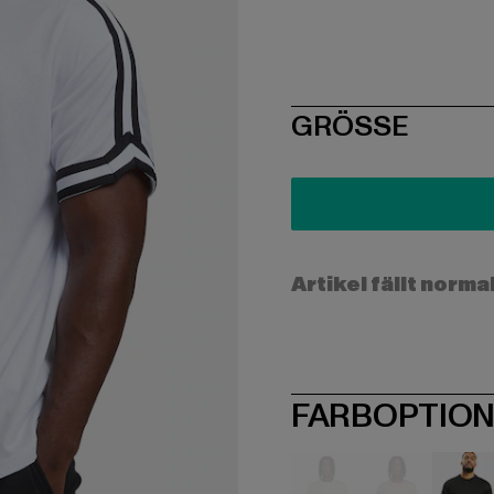
SIZE
GRÖSSE
Artikel fällt norma
FARBOPTIO