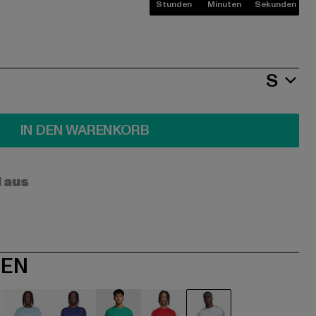
Stunden
Minuten
Sekunden
S
IN DEN WARENKORB
l aus
NEN