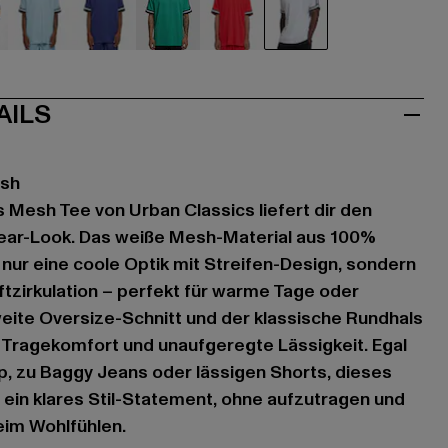
hwarz
blau
blau
grün
rot
weiß
AILS
esh
 Mesh Tee von Urban Classics liefert dir den
ar-Look. Das weiße Mesh-Material aus 100%
 nur eine coole Optik mit Streifen-Design, sondern
ftzirkulation – perfekt für warme Tage oder
eite Oversize-Schnitt und der klassische Rundhals
 Tragekomfort und unaufgeregte Lässigkeit. Egal
, zu Baggy Jeans oder lässigen Shorts, dieses
 ein klares Stil-Statement, ohne aufzutragen und
im Wohlfühlen.