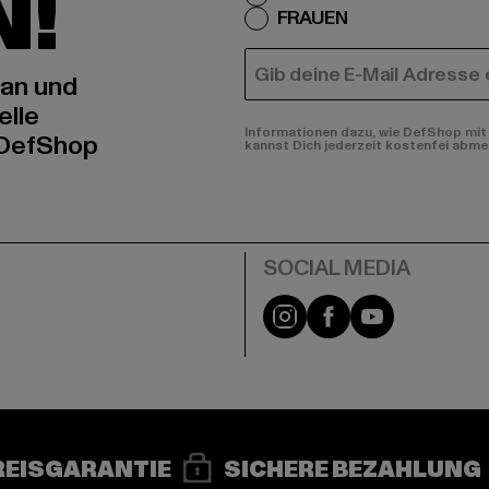
N!
FRAUEN
E-MAIL
 an und
elle
Informationen dazu, wie DefShop mit 
 DefShop
kannst Dich jederzeit kostenfei abme
e
Instagram
Facebook
YouTube
REISGARANTIE
SICHERE BEZAHLUNG