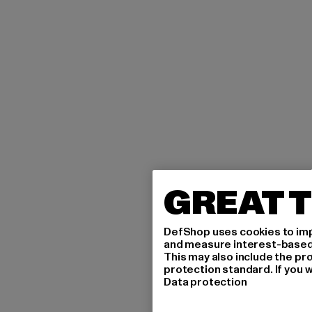
GREAT T
DefShop uses cookies to imp
and measure interest-based c
This may also include the pr
protection standard. If you w
Data protection