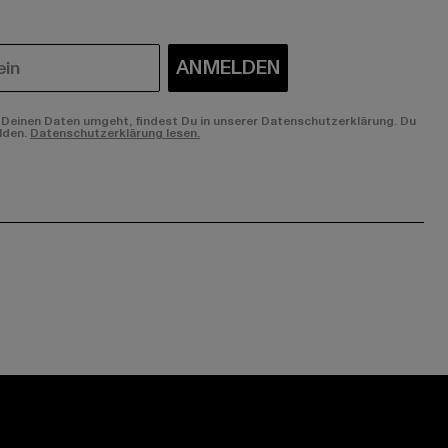
ANMELDEN
Deinen Daten umgeht, findest Du in unserer Datenschutzerklärung. Du
lden.
Datenschutzerklärung lesen.