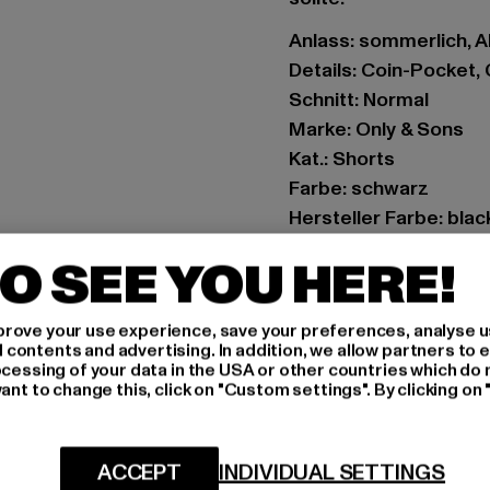
Anlass: sommerlich, A
Details: Coin-Pocket
Schnitt: Normal
Marke: Only & Sons
Kat.: Shorts
Farbe: schwarz
Hersteller Farbe: blac
Materialzusammense
O SEE YOU HERE!
Art.Nr: 22023328-000
rove your use experience, save your preferences, analyse u
Hersteller: Bestselle
ontents and advertising. In addition, we allow partners to e
Modering 1,Haus A | 
ocessing of your data in the USA or other countries which do 
ant to change this, click on "Custom settings". By clicking on 
GRÖSSE 
ACCEPT
INDIVIDUAL SETTINGS
PFLEGEHINWE