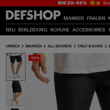
BIS ZU -65%
😲💥 Sum
MÄNNER
FRAUEN
NEU
BEKLEIDUNG
SCHUHE
ACCESSOIRES
UNISEX
MARKEN
ALL BRANDS
ONLY & SONS
-58%