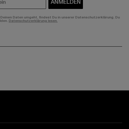
ANMELDEN
Deinen Daten umgeht, findest Du in unserer Datenschutzerklärung. Du
lden.
Datenschutzerklärung lesen.