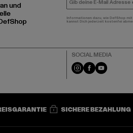
E-MAIL
 an und
elle
Informationen dazu, wie DefShop mit 
 DefShop
kannst Dich jederzeit kostenfei abme
e
Instagram
Facebook
YouTube
REISGARANTIE
SICHERE BEZAHLUNG