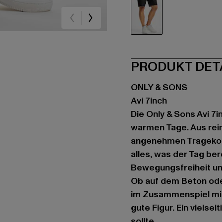
schwarz
PRODUKT DET
ONLY & SONS
Avi 7inch
Die Only & Sons Avi 7i
warmen Tage. Aus reine
angenehmen Tragekomf
alles, was der Tag ber
Bewegungsfreiheit und
Ob auf dem Beton ode
im Zusammenspiel mit
gute Figur. Ein vielse
sollte.