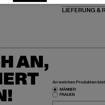
LIEFERUNG &
H AN,
IERT
An welchen Produkten bist
N!
MÄNNER
FRAUEN