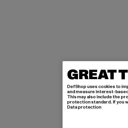
GREAT T
DefShop uses cookies to imp
and measure interest-based c
This may also include the pr
protection standard. If you w
Data protection