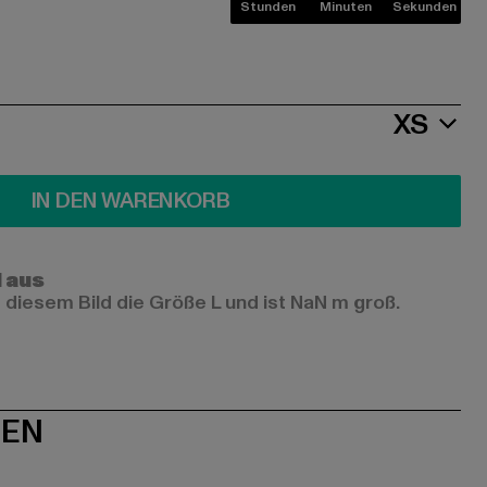
Stunden
Minuten
Sekunden
XS
IN DEN WARENKORB
l aus
 diesem Bild die Größe L und ist NaN m groß.
NEN