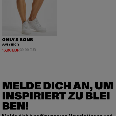
ONLY & SONS
Avi 7inch
Derzeitiger Preis: 16,80 EUR
Aktionspreis: 39,99 EUR
16,80 EUR
39,99 EUR
MELDE DICH AN, UM
INSPIRIERT ZU BLEI
BEN!