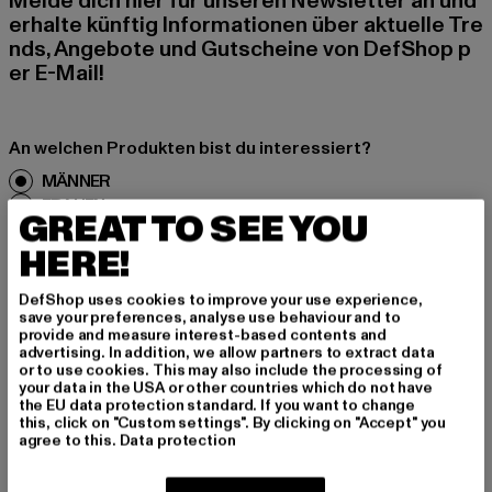
Melde dich hier für unseren Newsletter an und
erhalte künftig Informationen über aktuelle Tre
nds, Angebote und Gutscheine von DefShop p
er E-Mail!
An welchen Produkten bist du interessiert?
MÄNNER
FRAUEN
GREAT TO SEE YOU
HERE!
E-MAIL
DefShop uses cookies to improve your use experience,
save your preferences, analyse use behaviour and to
ANMELDEN
provide and measure interest-based contents and
advertising. In addition, we allow partners to extract data
Informationen dazu, wie DefShop mit Deinen Daten umgeht, findest Du
or to use cookies. This may also include the processing of
in unserer Datenschutzerklärung. Du kannst Dich jederzeit kostenfei
your data in the USA or other countries which do not have
abmelden.
Datenschutzerklärung lesen.
the EU data protection standard. If you want to change
this, click on "Custom settings". By clicking on "Accept" you
agree to this.
Data protection
Play market
App store