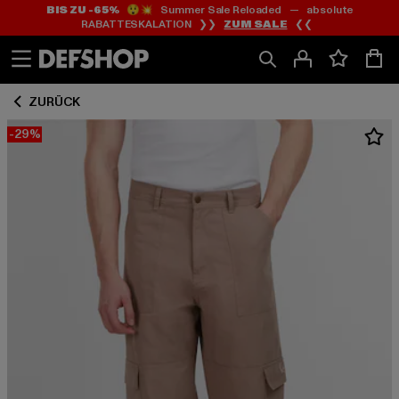
BIS ZU -65%
😲💥 Summer Sale Reloaded — absolute
Zum
Zum
RABATTESKALATION ❯❯
ZUM SALE
❮❮
Inhalt
Fußzeile
springen
springen
ZURÜCK
-29%