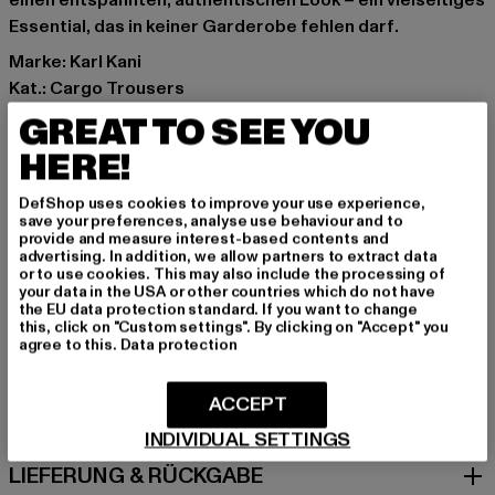
einen entspannten, authentischen Look – ein vielseitiges
Essential, das in keiner Garderobe fehlen darf.
Marke: Karl Kani
Kat.: Cargo Trousers
Farbe: beige
GREAT TO SEE YOU
Hersteller Farbe: taupe
HERE!
Materialzusammensetzung: 100% Baumwolle
Art.Nr: PD00007546-00782
DefShop uses cookies to improve your use experience,
save your preferences, analyse use behaviour and to
provide and measure interest-based contents and
Hersteller: Urban Styles Agency GmbH & Co. KG |
advertising. In addition, we allow partners to extract data
agentur@urbanstylesagency.com
or to use cookies. This may also include the processing of
your data in the USA or other countries which do not have
Schanzenstraße 41 | 51063 Köln | DE
the EU data protection standard. If you want to change
this, click on "Custom settings". By clicking on "Accept" you
agree to this.
Data protection
GRÖSSE & PASSFORM
ACCEPT
PFLEGEHINWEISE
INDIVIDUAL SETTINGS
LIEFERUNG & RÜCKGABE