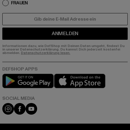
FRAUEN
E-MAIL
ANMELDEN
Informationen dazu, wie DefShop mit Deinen Daten umgeht, findest Du
in unserer Datenschutzerklärung. Du kannst Dich jederzeit kostenfei
abmelden.
Datenschutzerklärung lesen.
Play market
App store
Instagram
Facebook
YouTube